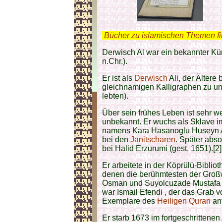
.
Bücher zu islamischen Themen f
Derwisch Al war ein bekannter Kü
n.Chr.).
Er ist als
Derwisch
Ali, der Ältere
gleichnamigen Kalligraphen zu unt
lebten).
Über sein frühes Leben ist sehr w
unbekannt. Er wuchs als Sklave im
namens Kara Hasanoglu Huseyn Aga
bei den
Janitscharen
. Später abso
bei Halid Erzurumi (gest. 1651).[2]
Er arbeitete in der Köprülü-Biblio
denen die berühmtesten der Groß
Osman und Suyolcuzade Mustafa E
war Ismail Efendi , der das Grab
Exemplare des
Heiligen Quran
anf
Er starb 1673 im fortgeschrittene