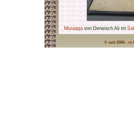
Muraqqa
von Derwisch Ali im
Sa
© seit 2006 -
m-