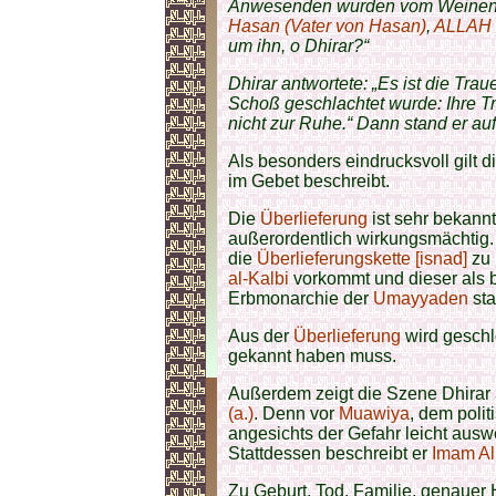
Anwesenden wurden vom Weinen e
Hasan (Vater von Hasan)
,
ALLAH
um ihn, o Dhirar?“
Dhirar antwortete: „Es ist die Trau
Schoß geschlachtet wurde: Ihre T
nicht zur Ruhe.“ Dann stand er auf
Als besonders eindrucksvoll gilt d
im Gebet beschreibt.
Die
Überlieferung
ist sehr bekannt u
außerordentlich wirkungsmächtig
die
Überlieferungskette [isnad]
zu 
al-Kalbi
vorkommt und dieser als 
Erbmonarchie der
Umayyaden
sta
Aus der
Überlieferung
wird geschl
gekannt haben muss.
Außerdem zeigt die Szene Dhirar
(a.)
. Denn vor
Muawiya
, dem poli
angesichts der Gefahr leicht ausw
Stattdessen beschreibt er
Imam Ali
Zu Geburt, Tod, Familie, genauer 