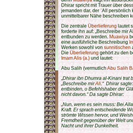
Dhirar spricht mit Trauer über des
jemanden dar, der ʿAlī persönlic
unmittelbarer Nähe beschreiben k
Die zentrale
Überlieferung
lautet 
forderte ihn auf: „Beschreibe mir 
entbunden zu werden.
Muawiya
be
eine ausführliche Beschreibung
I
Werken sowohl von
sunnitischen
Die
Überlieferung
gehört zu den be
Imam Alis (a.)
und lautet:
Abu Salih (vermutlich
Abu Salih 
„
Dhirar ibn Dhumra al-Kinani trat 
„Beschreibe mir
Ali
.“ Dhirar sagte:
entbinden, o Befehlshaber der Gl
nicht davon.“ Da sagte Dhirar:
„Nun, wenn es sein muss: Bei Alla
Kraft. Er sprach entscheidende Wo
strömte Wissen hervor, und Weish
Fremdheit gegenüber der Welt und 
Nacht und ihrer Dunkelheit.