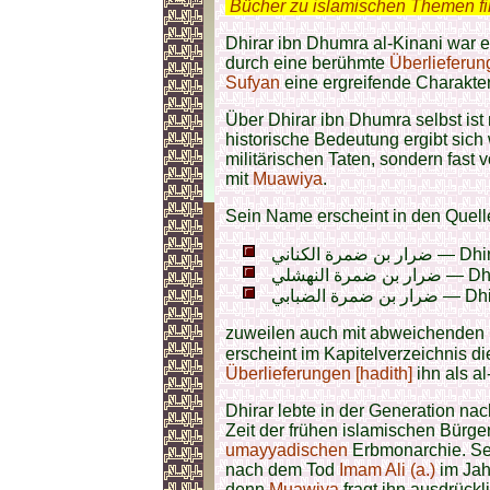
.
Bücher zu islamischen Themen f
Dhirar ibn Dhumra al-Kinani war 
durch eine berühmte
Überlieferung
Sufyan
eine ergreifende Charakt
Über Dhirar ibn Dhumra selbst ist 
historische Bedeutung ergibt sich
militärischen Taten, sondern fast
mit
Muawiya
.
Sein Name erscheint in den Quell
مرة الكناني
ة النهشلي
رة الضبابي
zuweilen auch mit abweichenden 
Überlieferungen [hadith]
ihn als a
Dhirar lebte in der Generation n
Zeit der frühen islamischen Bürge
umayyadischen
Erbmonarchie. Se
nach dem Tod
Imam Ali (a.)
im Jah
denn
Muawiya
fragt ihn ausdrück