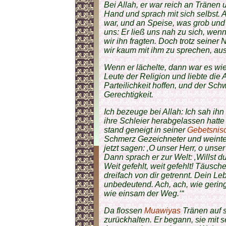
Bei Allah, er war reich an Träne
Hand und sprach mit sich selbst. A
war, und an Speise, was grob und e
uns: Er ließ uns nah zu sich, wen
wir ihn fragten. Doch trotz seine
wir kaum mit ihm zu sprechen, aus
Wenn er lächelte, dann war es wie
Leute der Religion und liebte die 
Parteilichkeit hoffen, und der Sch
Gerechtigkeit.
Ich bezeuge bei Allah: Ich sah ih
ihre Schleier herabgelassen hatt
stand geneigt in seiner
Gebetsnis
Schmerz Gezeichneter und weinte wi
jetzt sagen: ‚O unser Herr, o unser
Dann sprach er zur Welt: ‚Willst 
Weit gefehlt, weit gefehlt! Täusc
dreifach von dir getrennt. Dein Leb
unbedeutend. Ach, ach, wie gering 
wie einsam der Weg.‘“
Da flossen
Muawiyas
Tränen auf s
zurückhalten. Er begann, sie mit 