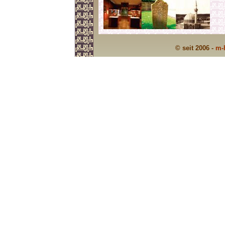
© seit 2006 -
m-