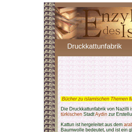
Druckkattunfabrik
.
Bücher zu islamischen Themen f
Die Druckkattunfabrik von Nazilli i
türkischen
Stadt
Aydin
zur Erstell
Kattun ist hergeleitet aus dem
ara
Baumwolle bedeutet, und ist ein 