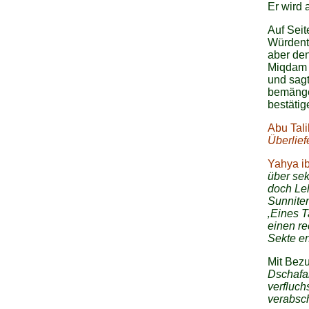
Er wird
Auf Seit
Würdent
aber den
Miqdam h
und sagt
bemängel
bestäti
Abu Tali
Überlie
Yahya i
über sek
doch Leh
Sunniten
‚Eines T
einen r
Sekte er
Mit Bezu
Dschafar
verfluch
verabsch