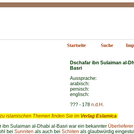
far ibn Sulaiman
Startseite
Suche
Imp
Dschafar ibn Sulaiman al-Dh
Basri
Aussprache:
arabisch:
persisch:
englisch:
??? - 178
n.d.H.
zu islamischen Themen finden Sie im
Verlag Eslamica
.
 ibn Sulaiman al-Dhabi al-Basri war ein bekannter
Überlieferer 
ohl bei
Sunniten
als auch bei
Schiiten
als glaubwürdig eingestuf