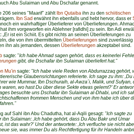
 auch Abu Sulaiman und Abu Dschafar genannt.
e 206 seines "Maarif" zählt
Ibn Qutaiba
ihn zu den
schiitischen
rägern.
Ibn Sad
erwähnt ihn ebenfalls und hebt hervor, dass er
noch ein wahrhaftiger Überlieferer von Überlieferungen. Ahmad
at ihm vorgeworfen ein Ablehner [rafidhi] zu sein. Ibn Adi erwä
: „Er ist ein Schiit. Es gibt nichts an seinen Überlieferungen zu
n, die von ihm übermittelten
Überlieferungen
sind zuverlässig
gen ihn als jemanden, dessen
Überlieferungen
akzeptabel sind.
b
sagte: "
Ich habe Ahmad sagen gehört, dass es keinerlei Fehle
ferungen
gibt, die Dschafar ibn Sulaiman überliefert hat."
bn Mu'in
sagte:
"Ich habe viele Reden von Abdurrazzaq gehört, 
tiererische Glaubensrichtungen referierte. Ich sage zu ihm: ‚Du 
rer wie Mummar, Ibn Dschuraih, al-Awza´i, Malik, und Sufyan, d
 waren, wo hast Du über diese Sekte etwas gelernt?’ Er antwort
ages besuchte uns Dschafar ibn Sulaiman al-Dhabi, und ich sa
echtschaffenen frommen Menschen und von ihm habe ich über d
fahren."
g auf Sahl ibn Abu Chadutha, hat al-Aqili gesagt:
"Ich sagte zu
 ibn Sulaiman: ‚Ich habe gehört, dass Du Abu Bakr und Umar
st, ist das wahr?’ Und der antwortete: ‚Ich verfluche sie nicht abe
eue sie, was immer Du als Rechtfertigung für ihr Handeln anbri