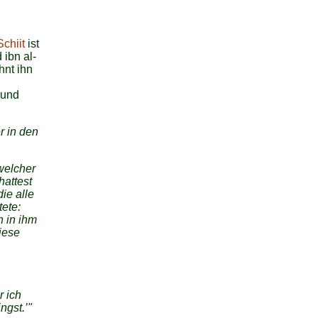
Schiit
ist
 ibn al-
hnt ihn
 und
r in den
welcher
hattest
ie alle
ete:
h in ihm
iese
r ich
ngst.’"