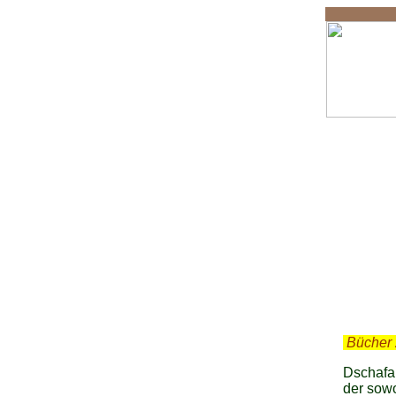
Dscha
.
Bücher 
Dschafar
der sow