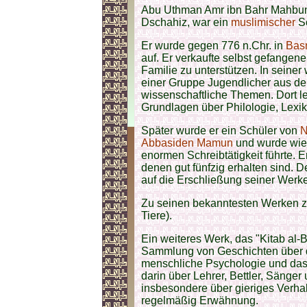
Abu Uthman Amr ibn Bahr Mahbun al
Dschahiz, war ein
muslimischer
Sc
Er wurde gegen 776 n.Chr. in
Bas
auf. Er verkaufte selbst gefange
Familie zu unterstützen. In seiner 
einer Gruppe Jugendlicher aus 
wissenschaftliche Themen. Dort ler
Grundlagen über Philologie, Lexi
Später wurde er ein Schüler von
N
Abbasiden
Mamun
und wurde wied
enormen Schreibtätigkeit führte. 
denen gut fünfzig erhalten sind. D
auf die Erschließung seiner Werke
Zu seinen bekanntesten Werken zä
Tiere).
Ein weiteres Werk, das "Kitab al-B
Sammlung von Geschichten über die 
menschliche Psychologie und das
darin über Lehrer, Bettler, Sänger
insbesondere über gieriges Verhal
regelmäßig Erwähnung.