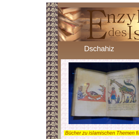
Dschahiz
.
Bücher zu islamischen Themen f