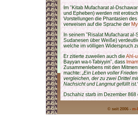
Im "Kitab Mufacharat al-Dschawa
und Epheben) werden mit erotis
Vorstellungen die Phantasien des
verweisen auf die Sprache der
Mys
In seinem "Risalat Mufacharat al-
Sudanesen über Weiße) verdeutlic
welche im völligen Widerspruch z
Er zitierte zuweilen auch die
Ahl-ul
Bayyan wa-t-Tabiyyin", dass
Imam 
Zusammenlebens mit den Mitmens
machte:
„Ein Leben voller Friede
vergleichen, der zu zwei Drittel m
Nachsicht und Langmut gefüllt ist.
Dschahiz starb im Dezember 868 o
© seit 2006 -
m-