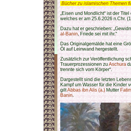
.
Bücher zu islamischen Themen f
„Eisen und Mondlicht“ ist der Tit
welches er am 25.6.2026 n.Chr. (
Dazu hat er geschrieben: „Gewid
al-Banin
, Friede sei mit ihr.“
Das Originalgemälde hat eine Gr
Öl auf Leinwand hergestellt.
Zusätzlich zur Veröffentlichung s
Trauerprozessionen zu
Aschura
da
trennte sich vom Körper“.
Dargestellt sind die letzten Lebe
Kampf um Wasser für die Kinder 
gilt
Abbas ibn Alis (a.)
Mutter
Fati
Banin
.