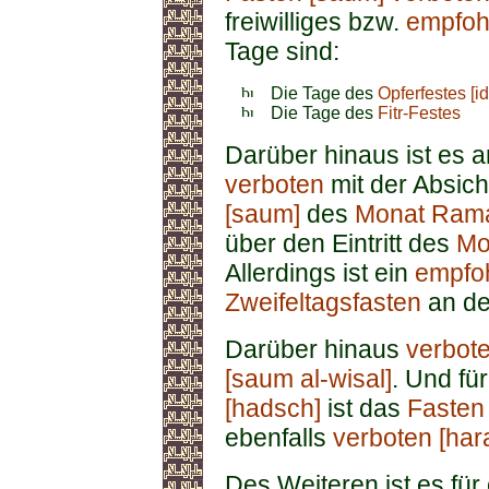
freiwilliges bzw.
empfoh
Tage sind:
Die Tage des
Opferfestes [i
Die Tage des
Fitr-Festes
Darüber hinaus ist es
verboten
mit der Absich
[saum]
des
Monat Ram
über den Eintritt des
Mo
Allerdings ist ein
empfo
Zweifeltagsfasten
an d
Darüber hinaus
verbot
[saum al-wisal]
. Und fü
[hadsch]
ist das
Fasten
ebenfalls
verboten [har
Des Weiteren ist es für