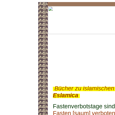
Fastenverbotstage
.
Bücher zu islamischen
Eslamica
.
Fastenverbotstage sind
Fasten [saum]
verboten