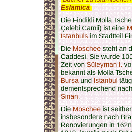
Eslamica
.
Die Findikli Molla Tsch
Çelebi Camii) ist eine
M
Istanbuls
im Stadtteil F
Die
Moschee
steht an 
Caddesi. Sie wurde 10
Zeit von
Süleyman I.
von
bekannt als Molla Tschel
Bursa
und
Istanbul
täti
dementsprechend nach 
Sinan
.
Die
Moschee
ist seithe
insbesondere nach Brä
Renovierungen in 162n