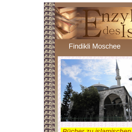
Findikli Moschee
.
Bücher zu islamischen