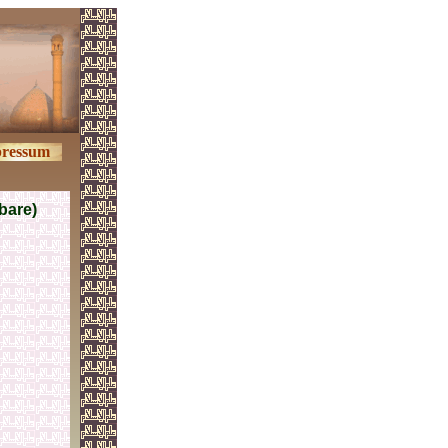
ressum
tbare)