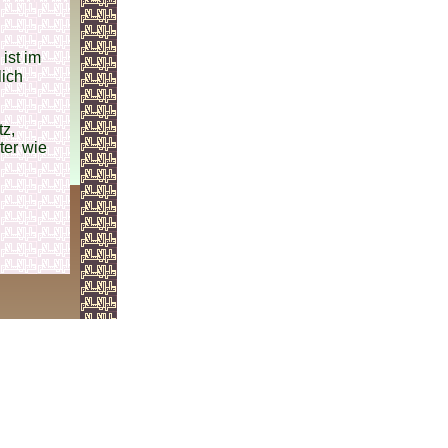
ist im
lich
ter wie