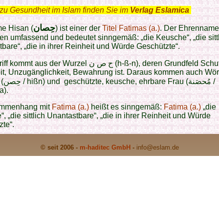
zu Gesundheit im Islam finden Sie im
Verlag Eslamica
.
حِصان
e Hisan (
) ist einer der
Titel Fatimas (a.)
. Der Ehrenname 
en umfassend und bedeutet
sinngemäß: „die Keusche“, „die sitt
bare“, „die in ihrer Reinheit und Würde Geschützte“.
 aus der Wurzel ح ص ن (h-ß-n), deren Grundfeld Schutz,
it, Unzugänglichkeit, Bewahrung ist. Daraus kommen auch Wör
مُحصَن /
).
ammenhang mit
Fatima (a.)
heißt es sinngemäß:
Fatima (a.)
„die
, „die sittlich Unantastbare“, „die in ihrer Reinheit und Würde
te“.
© seit 2006 -
m-haditec GmbH
-
info
@eslam.de