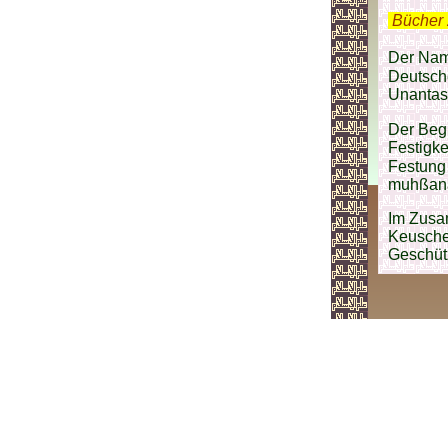
.
Bücher 
Der Nam
Deutsch
Unantast
Der Begriff kommt
Festigke
Festung (حِصن / hißn) und geschützte, keusche, ehrbare Frau (ة
muhßana
Im Zus
Keusche“
Geschütz