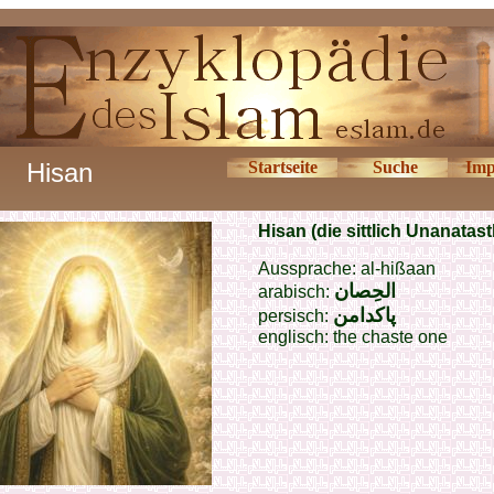
Hisan
Startseite
Suche
Imp
Hisan (die sittlich Unanatas
Aussprache: al-hißaan
الحِصان
arabisch:
پاکدامن
persisch:
englisch:
the chaste one