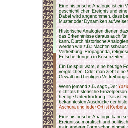
Eine historische Analogie ist ein
geschichtlichen Ereignis und eine
Dabei wird angenommen, dass beid
Muster oder Dynamiken aufweise
Historische Analogien dienen daz
das Erkenntnisse daraus auch für 
kann. Durch historische Analogie
werden wie z.B.: Machtmissbrauch
Vertreibung, Propaganda, religiös
Entscheidungen in Krisenzeiten.
Ein Beispiel wäre, eine heutige F
vergleichen. Oder man zieht eine 
Gewalt und heutigen Vertreibungs
Wenn jemand z.B. sagt: „Der
Yazi
nicht als historische Einzelperson
heutige Unterdrückung. Das ist ei
bekanntesten Ausdrücke der histo
Aschura und jeder Ort ist Kerbela
.
Eine historische Analogie kann se
Ereignisse moralisch und politisch
es in anderer Form schon einmal 