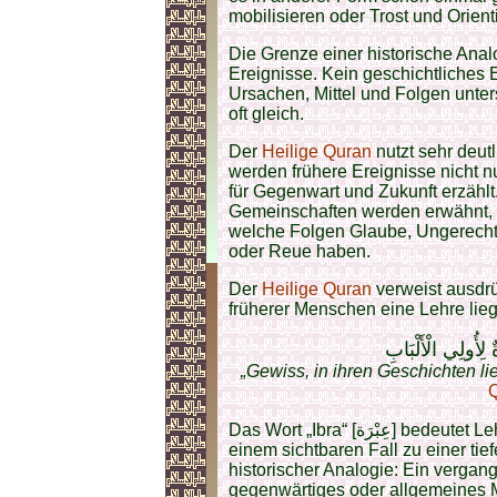
mobilisieren oder Trost und Orien
Die Grenze einer historische Anal
Ereignisse. Kein geschichtliches E
Ursachen, Mittel und Folgen unter
oft gleich.
Der
Heilige Quran
nutzt sehr deut
werden frühere Ereignisse nicht n
für Gegenwart und Zukunft erzählt
Gemeinschaften werden erwähnt, 
welche Folgen Glaube, Ungerechti
oder Reue haben.
Der
Heilige Quran
verweist ausdrü
früherer Menschen eine Lehre lieg
ِأُولِي الْأَلْبَابِ
„Gewiss, in ihren Geschichten lie
Das Wort „Ibra“ [عِبْرَة] bedeutet Lehre, Mahnung, Betrachtung, Übergang von
einem sichtbaren Fall zu einer ti
historischer Analogie: Ein vergang
gegenwärtiges oder allgemeines M