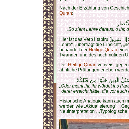
Nach der Erzählung von Geschicht
Quran
:
أَبْصَارِ
„So zieht Lehre daraus, o ihr, 
Hier ist das Verb iʿtabiru [اعتبروا i] zentral und bedeutet sinngemäß: „zieht eine
Lehre“, „übertragt die Einsicht“, 
behandelt der
Heilige Quran
eine
Tyrannen und des hochmütigen Un
Der
Heilige Quran
verweist gegenw
ähnliche Prüfungen erleben werde
 مَثَلُ الَّذِينَ خَلَوْا مِنْ قَبْلِكُمْ
„Oder meint ihr, ihr würdet ins P
derer erreicht hätte, die vor eu
Historische Analogie kann auch 
werden wie „Aktualisierung“, „Geg
Neuinterpretation“, „Typologische