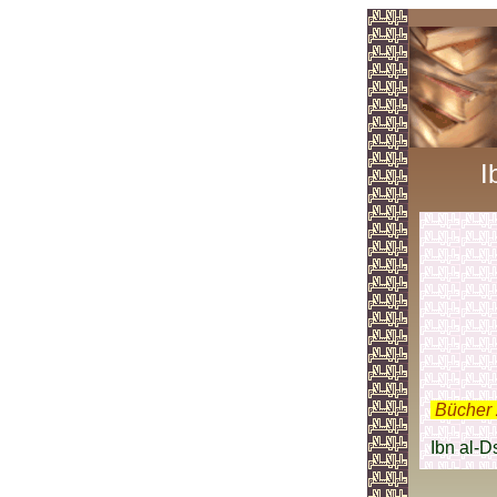
I
.
Bücher 
Ibn al-D