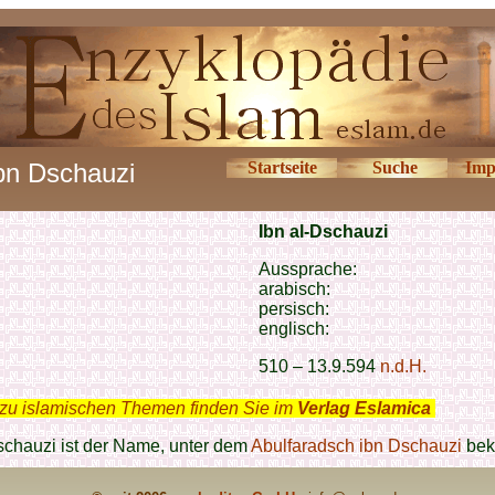
bn Dschauzi
Startseite
Suche
Imp
Ibn al-Dschauzi
Aussprache:
arabisch:
persisch:
englisch:
510 – 13.9.594
n.d.H.
zu islamischen Themen finden Sie im
Verlag Eslamica
.
schauzi ist der Name, unter dem
Abulfaradsch ibn Dschauzi
bek