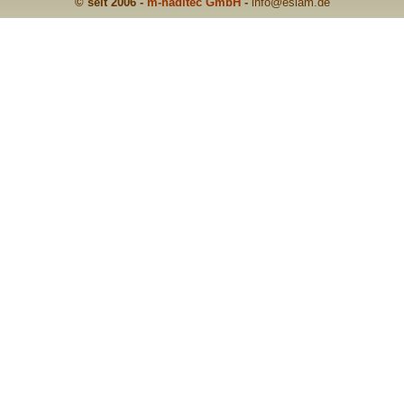
© seit 2006 -
m-haditec GmbH
-
info
@eslam.de