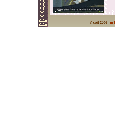
© seit 2006 -
m-