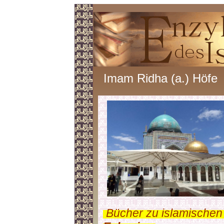
Imam Ridha (a.) Höfe
.
Bücher zu islamischen