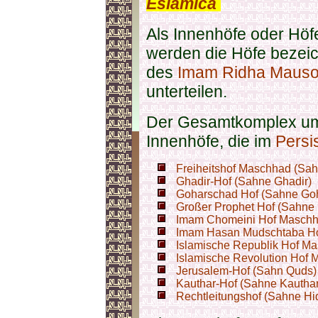
Eslamica
.
Als Innenhöfe oder Hö
werden die Höfe bezei
des
Imam Ridha Maus
unterteilen.
Der Gesamtkomplex umf
Innenhöfe, die im
Persi
Freiheitshof Maschhad (Sah
Ghadir-Hof (Sahne Ghadir)
Goharschad Hof (Sahne Go
Großer Prophet Hof (Sahne
Imam Chomeini Hof Maschh
Imam Hasan Mudschtaba Ho
Islamische Republik Hof M
Islamische Revolution Hof 
Jerusalem-Hof (Sahn Quds)
Kauthar-Hof (Sahne Kauthar
Rechtleitungshof (Sahne H