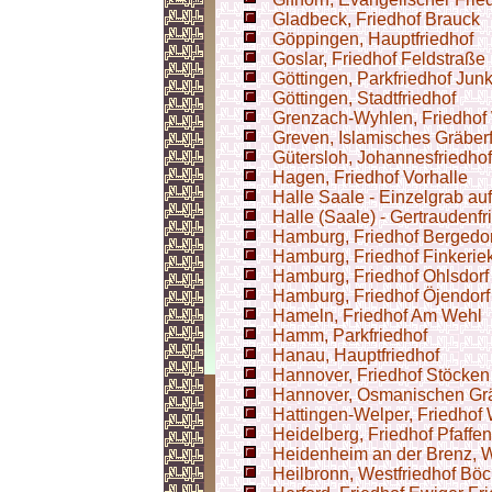
Gladbeck, Friedhof Brauck
Göppingen, Hauptfriedhof
Goslar, Friedhof Feldstraße
Göttingen, Parkfriedhof Jun
Göttingen, Stadtfriedhof
Grenzach-Wyhlen, Friedhof
Greven, Islamisches Gräber
Gütersloh, Johannesfriedhof
Hagen, Friedhof Vorhalle
Halle Saale - Einzelgrab au
Halle (Saale) - Gertraudenfr
Hamburg, Friedhof Bergedor
Hamburg, Friedhof Finkerie
Hamburg, Friedhof Ohlsdorf
Hamburg, Friedhof Öjendorf
Hameln, Friedhof Am Wehl
Hamm, Parkfriedhof
Hanau, Hauptfriedhof
Hannover, Friedhof Stöcken
Hannover, Osmanischen Gr
Hattingen-Welper, Friedhof
Heidelberg, Friedhof Pfaffe
Heidenheim an der Brenz, W
Heilbronn, Westfriedhof Bö