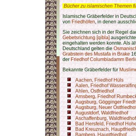
.
Bücher zu islamischen Themen f
Islamische Gräberfelder in Deuts
von
Friedhöfen
, in denen ausschl
Sie zeichnen sich in der Regel da
Gebetsrichtung [qibla]
ausgerichte
eingehalten werden konnte. Als ä
Deutschland gelten die
Osmanisc
Grabstein des Mustafa in Brake
16
der
Friedhof Columbiadamm Berli
Bekannte Gräberfelder für
Muslim
Aachen, Friedhof Hüls
Aalen, Friedhof Wasseralfi
Ahlen, Ostfriedhof
Arnsberg, Friedhof Rumbec
Augsburg, Gögginger Friedh
Augsburg, Neuer Ostfriedho
Augustdorf, Waldfriedhof
Aschaffenburg, Waldfriedhof
Bad Hersfeld, Friedhof Hohe
Bad Kreuznach, Hauptfriedh
Bamberg, Hauptfriedhof