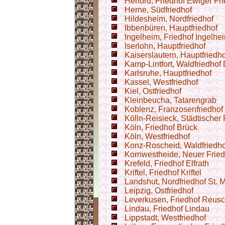
Herford, Friedhof Ewiger Fr
Herne, Südfriedhof
Hildesheim, Nordfriedhof
Ibbenbüren, Hauptfriedhof
Ingelheim, Friedhof Ingelhe
Iserlohn, Hauptfriedhof
Kaiserslautern, Hauptfriedho
Kamp-Lintfort, Waldfriedhof
Karlsruhe, Hauptfriedhof
Kassel, Westfriedhof
Kiel, Ostfriedhof
Kleinbeucha, Tatarengrab
Koblenz, Franzosenfriedhof
Kölln-Reisieck, Städtischer 
Köln, Friedhof Brück
Köln, Westfriedhof
Konz-Roscheid, Waldfriedho
Kornwestheide, Neuer Fried
Krefeld, Friedhof Elfrath
Kriftel, Friedhof Kriftel
Landshut, Nordfriedhof St. 
Leipzig, Ostfriedhof
Leverkusen, Friedhof Reus
Lindau, Friedhof Lindau
Lippstadt, Westfriedhof