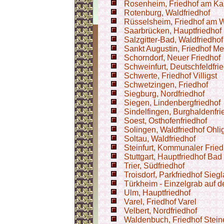
Rosenheim, Friedhof am Kap
Rotenburg, Waldfriedhof
Rüsselsheim, Friedhof am 
Saarbrücken, Hauptfriedhof
Salzgitter-Bad, Waldfriedhof
Sankt Augustin, Friedhof M
Schorndorf, Neuer Friedhof
Schweinfurt, Deutschfeldfri
Schwerte, Friedhof Villigst
Schwetzingen, Friedhof
Siegburg, Nordfriedhof
Siegen, Lindenbergfriedhof
Sindelfingen, Burghaldenfri
Soest, Osthofenfriedhof
Solingen, Waldfriedhof Ohli
Soltau, Waldfriedhof
Steinfurt, Kommunaler Fried
Stuttgart, Hauptfriedhof Ba
Trier, Südfriedhof
Troisdorf, Parkfriedhof Siegl
Türkheim - Einzelgrab auf d
Ulm, Hauptfriedhof
Varel, Friedhof Varel
Velbert, Nordfriedhof
Waldenbuch, Friedhof Stei