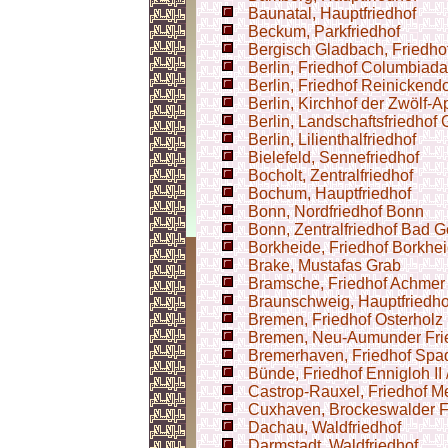
Baunatal, Hauptfriedhof
Beckum, Parkfriedhof
Bergisch Gladbach, Friedhof
Berlin, Friedhof Columbia
Berlin, Friedhof Reinickendo
Berlin, Kirchhof der Zwölf
Berlin, Landschaftsfriedhof
Berlin, Lilienthalfriedhof
Bielefeld, Sennefriedhof
Bocholt, Zentralfriedhof
Bochum, Hauptfriedhof
Bonn, Nordfriedhof Bonn
Bonn, Zentralfriedhof Bad 
Borkheide, Friedhof Borkhe
Brake, Mustafas Grab
Bramsche, Friedhof Achmer
Braunschweig, Hauptfriedho
Bremen, Friedhof Osterholz
Bremen, Neu-Aumunder Fri
Bremerhaven, Friedhof Spa
Bünde, Friedhof Ennigloh II 
Castrop-Rauxel, Friedhof M
Cuxhaven, Brockeswalder F
Dachau, Waldfriedhof
Darmstadt, Waldfriedhof