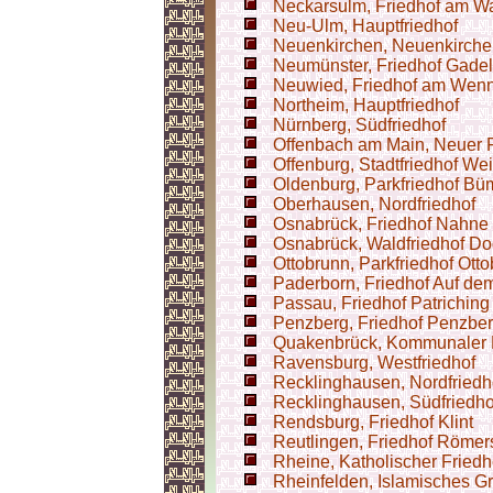
Neckarsulm, Friedhof am W
Neu-Ulm, Hauptfriedhof
Neuenkirchen, Neuenkirche
Neumünster, Friedhof Gade
Neuwied, Friedhof am Wen
Northeim, Hauptfriedhof
Nürnberg, Südfriedhof
Offenbach am Main, Neuer F
Offenburg, Stadtfriedhof We
Oldenburg, Parkfriedhof B
Oberhausen, Nordfriedhof
Osnabrück, Friedhof Nahne
Osnabrück, Waldfriedhof D
Ottobrunn, Parkfriedhof Ott
Paderborn, Friedhof Auf de
Passau, Friedhof Patriching
Penzberg, Friedhof Penzbe
Quakenbrück, Kommunaler 
Ravensburg, Westfriedhof
Recklinghausen, Nordfriedh
Recklinghausen, Südfriedho
Rendsburg, Friedhof Klint
Reutlingen, Friedhof Röme
Rheine, Katholischer Fried
Rheinfelden, Islamisches Gr