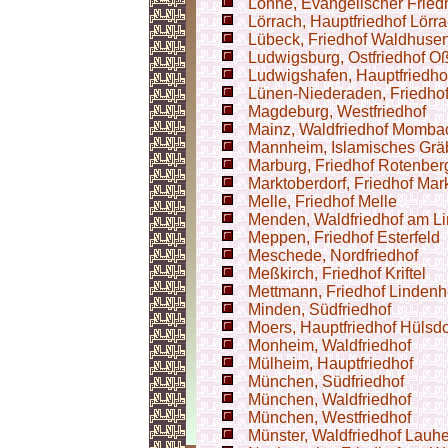
Löhne, Evangelischer Frie
Lörrach, Hauptfriedhof Lörr
Lübeck, Friedhof Waldhuse
Ludwigsburg, Ostfriedhof O
Ludwigshafen, Hauptfriedho
Lünen-Niederaden, Friedho
Magdeburg, Westfriedhof
Mainz, Waldfriedhof Momba
Mannheim, Islamisches Gräb
Marburg, Friedhof Rotenber
Marktoberdorf, Friedhof Mar
Melle, Friedhof Melle
Menden, Waldfriedhof am L
Meppen, Friedhof Esterfeld
Meschede, Nordfriedhof
Meßkirch, Friedhof Kriftel
Mettmann, Friedhof Lindenh
Minden, Südfriedhof
Moers, Hauptfriedhof Hülsd
Monheim, Waldfriedhof
Mülheim, Hauptfriedhof
München, Südfriedhof
München, Waldfriedhof
München, Westfriedhof
Münster, Waldfriedhof Lauh