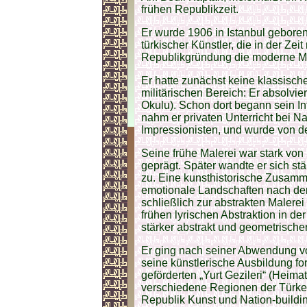
frühen Republikzeit.
Er wurde 1906 in Istanbul geboren
türkischer Künstler, die in der Zei
Republikgründung die moderne Ma
Er hatte zunächst keine klassisc
militärischen Bereich: Er absolvi
Okulu). Schon dort begann sein I
nahm er privaten Unterricht bei N
Impressionisten, und wurde von de
Seine frühe Malerei war stark vo
geprägt. Später wandte er sich st
zu. Eine kunsthistorische Zusamm
emotionale Landschaften nach der 
schließlich zur abstrakten Malere
frühen lyrischen Abstraktion in de
stärker abstrakt und geometrisch
Er ging nach seiner Abwendung vom
seine künstlerische Ausbildung for
geförderten „Yurt Gezileri“ (Heima
verschiedene Regionen der Türkei
Republik Kunst und Nation-buildi