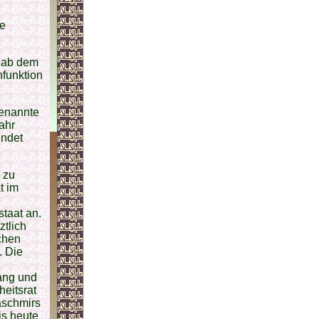
he
d ab dem
funktion
genannte
Jahr
ndet
 zu
t im
taat an.
ztlich
schen
. Die
lang und
eitsrat
aschmirs
is heute