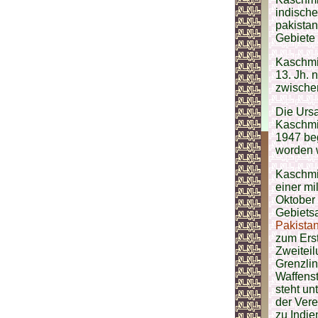
indisch
pakistan
Gebiete 
Kaschmir
13. Jh.
zwischen
Die Ursa
Kaschmir
1947 be
worden 
Kaschmir
einer mi
Oktober
Gebiets
Pakista
zum Ers
Zweiteil
Grenzlin
Waffenst
steht un
der Vere
zu Indie