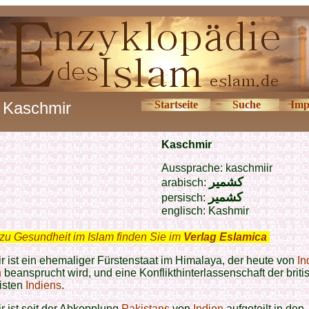
Kaschmir
Startseite
Suche
Imp
Kaschmir
Aussprache: kaschmiir
كشمير
arabisch:
كشمير
persisch:
englisch:
Kashmir
zu Gesundheit im Islam finden Sie im
Verlag Eslamica
.
 ist ein ehemaliger Fürstenstaat im Himalaya, der heute von
In
n
beansprucht wird, und eine Konflikthinterlassenschaft der brit
isten
Indiens
.
 ist seit der Abkopplung
Pakistans
von
Indien
aufgeteilt in den