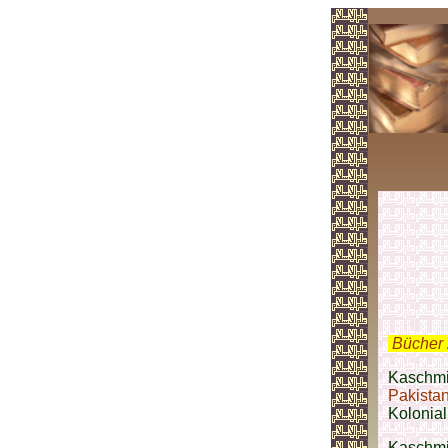
.
Bücher 
Kaschmir
Pakista
Kolonial
Kaschmir