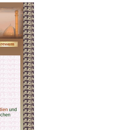
ressum
dien
und
ischen