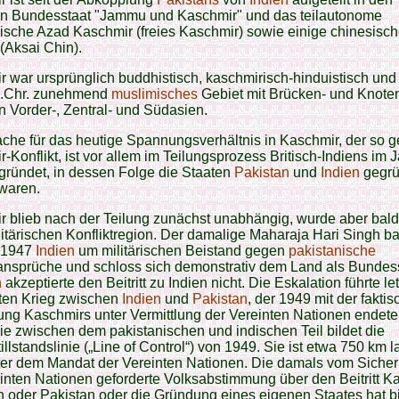
en Bundesstaat "Jammu und Kaschmir" und das teilautonome
ische Azad Kaschmir (freies Kaschmir) sowie einige chinesisc
(Aksai Chin).
 war ursprünglich buddhistisch, kaschmirisch-hinduistisch un
 n.Chr. zunehmend
muslimisches
Gebiet mit Brücken- und Knoten
 Vorder-, Zentral- und Südasien.
che für das heutige Spannungsverhältnis in Kaschmir, der so 
-Konflikt, ist vor allem im Teilungsprozess Britisch-Indiens im 
gründet, in dessen Folge die Staaten
Pakistan
und
Indien
gegrü
waren.
 blieb nach der Teilung zunächst unabhängig, wurde aber bald
litärischen Konfliktregion. Der damalige Maharaja Hari Singh ba
 1947
Indien
um militärischen Beistand gegen
pakistanische
ansprüche und schloss sich demonstrativ dem Land als Bundess
n
akzeptierte den Beitritt zu Indien nicht. Die Eskalation führte let
ten Krieg zwischen
Indien
und
Pakistan
, der 1949 mit der fakti
ung Kaschmirs unter Vermittlung der Vereinten Nationen endete
ie zwischen dem pakistanischen und indischen Teil bildet die
illstandslinie („Line of Control“) von 1949. Sie ist etwa 750 km 
ter dem Mandat der Vereinten Nationen. Die damals vom Sicherh
inten Nationen geforderte Volksabstimmung über den Beitritt K
n oder Pakistan oder die Gründung eines eigenen Staates hat b