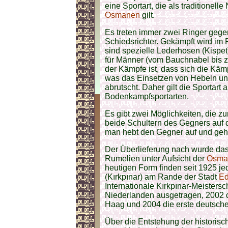
eine Sportart, die als traditionelle
Osmanen
gilt.
Es treten immer zwei Ringer geg
Schiedsrichter. Gekämpft wird im
sind spezielle Lederhosen (Kispet
für Männer (vom Bauchnabel bis z
der Kämpfe ist, dass sich die Kämp
was das Einsetzen von Hebeln und
abrutscht. Daher gilt die Sportart 
Bodenkampfsportarten.
Es gibt zwei Möglichkeiten, die z
beide Schultern des Gegners auf 
man hebt den Gegner auf und geht 
Der Überlieferung nach wurde das 
Rumelien unter Aufsicht der
Osma
heutigen Form finden seit 1925 je
(Kırkpınar) am Rande der Stadt
Ed
Internationale Kırkpınar-Meistersc
Niederlanden ausgetragen, 2002 d
Haag und 2004 die erste deutsche 
Über die Entstehung der historisc