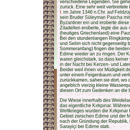
verschiedene Legenden. Sie gehen
zurück. Eine sehr weit verbreitete
I.
im Jahre 1346 n.Chr. auf Feldzü
sein Bruder Süleyman Pascha mit
Byzantiner ein und eroberte diese
Zitadellen eroberte, legte die au
(heutiges Griechenland) eine Paus
Bei den stundenlangen Ringkämp
und Selim sich nicht gegenseitig 
Sommeranfang) fingen die beiden
Edirne wieder an zu ringen. Der 
waren gleichstark, so dass keiner
in der Nacht bei Kerzen- und Later
Beider weil ihnen vor Müdigkeit d
unter einem Feigenbaum und verli
zurückkamen, sahen sie dort, wo 
angeblich vierzig kleine Wasserqu
diesen Ort zum Gedenken an die b
Die Wiese innerhalb des Weidela
das eigentliche Kırkpınar. Währe
Weltkrieges wurden die Kırkpınar
Gebiet zwischen Edirne und der M
nach der Gründung der Republik, 
Sarayiçi bei Edirne statt.