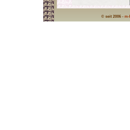
© seit 2006 -
m-