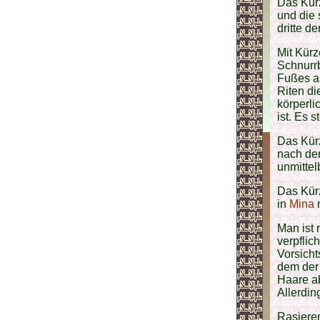
Das Kürz
und die
dritte d
Mit Kürz
Schnurr
Fußes ab
Riten d
körperl
ist. Es 
Das Kürz
nach de
unmitte
Das Kür
in
Mina
Man ist
verpflic
Vorsich
dem der
Haare ab
Allerdin
Rasiere