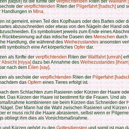
en [taqsir] ist die fünfte der
verpflichtenden
Riten der
Wallfahrt 
 sechste der
verpflichtenden
Riten der
Pilgerfahrt [hadsch]
und so
er Handlungen in
Mina
.
en ist gemeint, einen Teil des Kopfhaars oder des Bartes oder 
bartes abzuschneiden oder etwas von den Nägeln der Hand od
zuschneiden. Es symbolisiert jeweils zum Ende eines Abschnit
ie Rückbesinnung auf das irdische Dasein des
Menschen
durch 
iche Handlung, die während des
Weihezustandes
ansonsten ver
stellt symbolisch eine Art körperliches
Opfer
dar.
en als fünfte der
verpflichtenden
Riten der
Wallfahrt [umrah]
erf
r
Absicht [niyya]
dazu bei Annahme des
Weihezustandes [ihram
lbar nach dem
Eilen [say]
.
zen als sechste der
verpflichtenden
Riten der
Pilgerfahrt [hadsc
nachdem das
Opfern
eines Tieres erfolgt ist.
 nach dem Schlachten zum Rasieren oder Kürzen der Haare ode
htet. Das Kürzen der Haare ist bestimmt für die Frauen. Und als
tsmaßnahme kombinieren sie beim Kürzen das Schneiden der H
 Nägel. Der Mann hat die Wahl zwischen Rasieren und Kürzen 
er er muss nicht die Haare abrasieren, selbst wenn er Pilgerneu
gs obliegt ihm dies als Vorsichtsmaßnahme.
n und Kürzen gehört zu den
Gottesdiensten
und somit ist man d