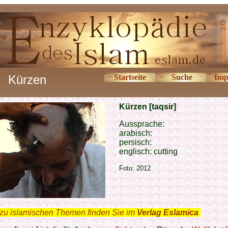
Kürzen
Startseite
Suche
Imp
Kürzen [taqsir]
Aussprache:
arabisch:
persisch:
englisch: cutting
Foto: 2012
zu islamischen Themen finden Sie im
Verlag Eslamica
.