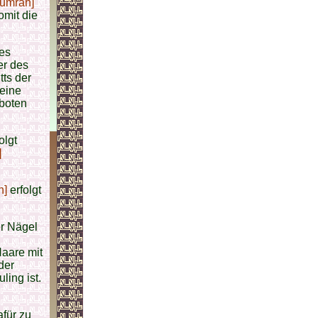
[umrah]
mit die
des
er des
ts der
eine
boten
olgt
]
h]
erfolgt
r Nägel
aare mit
der
ling ist.
afür zu