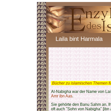
Laila bint Harmala
.
Bücher zu islamischen Themen f
Al-Nabigha war der Name von Lail
Amr ibn Aas
.
Sie gehörte den Banu Sahm an. I
oft auch
"Sohn von Nabigha" [ibn 