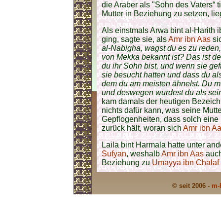
die Araber als "Sohn des Vaters“ ti
Mutter in Beziehung zu setzen, lieg
Als einstmals Arwa bint al-Harith 
ging, sagte sie, als
Amr ibn Aas
si
al-Nabigha, wagst du es zu reden,
von Mekka bekannt ist? Das ist d
du ihr Sohn bist, und wenn sie ge
sie besucht hatten und dass du al
dem du am meisten ähnelst. Du mu
und deswegen wurdest du als sei
kam damals der heutigen Bezeichn
nichts dafür kann, was seine Mutt
Gepflogenheiten, dass solch eine 
zurück hält, woran sich
Amr ibn A
Laila bint Harmala hatte unter a
Sufyan
, weshalb
Amr ibn Aas
auch
Beziehung zu
Umayya ibn Chalaf
© seit 2006 -
m-