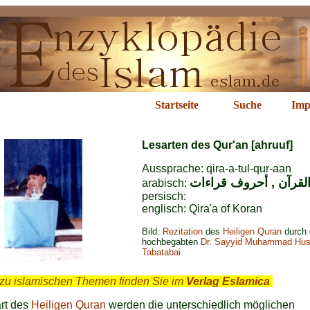
rten des Qur'an
Startseite
Suche
Imp
Lesarten des Qur'an [ahruuf]
Aussprache: qira-a-tul-qur-aan
القرآن 
أحروف
قراءات
arabisch:
persisch:
englisch: Qira'a of Koran
Bild:
Rezitation
des
Heiligen Quran
durch 
hochbegabten
Dr. Sayyid Muhammad Hus
Tabatabai
zu islamischen Themen finden Sie im
Verlag Eslamica
.
rt des
Heiligen Quran
werden die unterschiedlich möglichen