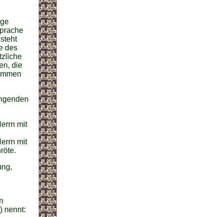
lge
prache
steht
e des
tzliche
en, die
kommen
ängenden
errn mit
errn mit
röte.
ung,
n
) nennt: