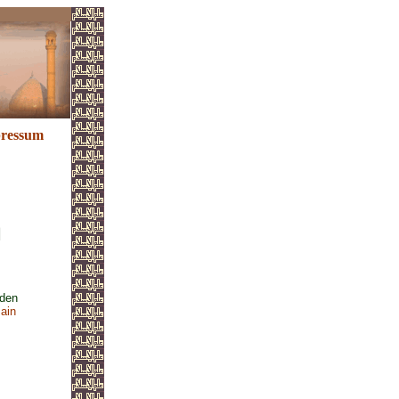
ressum
,
den
ain