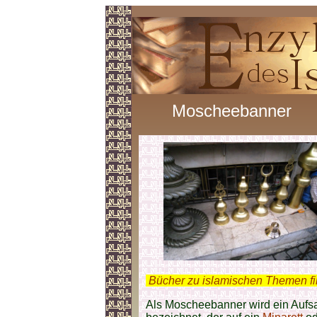
Moscheebanner
.
Bücher zu islamischen Themen f
Als Moscheebanner wird ein Aufsa