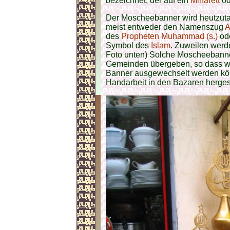
bezeichnet, der auf ein
Minarett
od
Der Moscheebanner wird heutzutag
meist entweder den Namenszug
des
Propheten Muhammad (s.)
ode
Symbol des
Islam
. Zuweilen werd
Foto unten) Solche Moscheebanne
Gemeinden übergeben, so dass wit
Banner ausgewechselt werden kön
Handarbeit in den Bazaren hergest