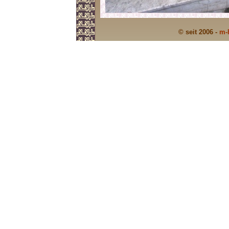
© seit 2006 -
m-