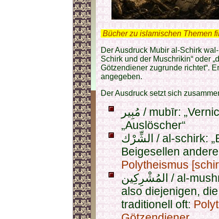
.
Bücher zu islamischen Themen f
Der Ausdruck Mubir al-Schirk wal-
Schirk und der Muschrikin“ oder „
Götzendiener zugrunde richtet“. E
angegeben.
Der Ausdruck setzt sich zusamme
مُبِير / mubīr: „Vernichter“, „Zugrunderichtender“,
„Auslöscher“
الشِّرْك / al-schirk: „Beigesellung“, also das
Beigesellen anderer 
Polytheismus [schir
المُشْرِكِين / al-mushrikīn = „die Beigesellenden“,
also diejenigen, di
traditionell oft:
Polyt
Götzendiener