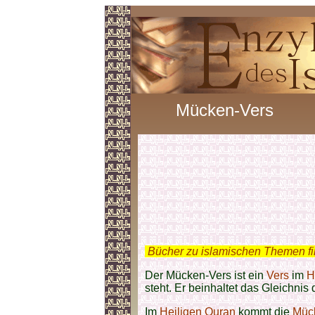
Mücken-Vers
.
Bücher zu islamischen Themen f
Der Mücken-Vers ist ein
Vers
im
H
steht. Er beinhaltet das Gleichnis
Im
Heiligen Quran
kommt die
Müc