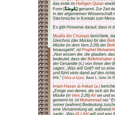
das erste im
Heiligen Quran
erwä
بَعُوضَةً
Form [
] genannt. Zur Zeit d
in der allgemeinen Wissenschaft n
Stechmücke in Kontakt zum Mensch
Es gibt Hinweise darauf, dass in
Mualla ibn Chunays
berichtete, d
Gleichnis (der Mücke) für den
Befe
Mücke (in dem Vers 2:26) der
Befe
hinausgeht“, ist
Prophet Muhammad
„Nun wissen die, die glauben, dass
bedeutet, dass der
Befehlshaber d
der Gesandte (s.) von ihnen den 
sagen: „Was will Gott? mit so einem
und führt viele damit auf den richt
Irre.“
(
Tafsir-ul-Qumi
, Band 1, Seite 34-3
Imam Hasan al-Askari (a.)
bericht
„Einige von denen, die sich als I
Mücke (in
Vers
2:26)
Ali
sei und wa
gemeint ist, ist
Muhammad
sei.“ E
seiner (wahren) Bedeutung zusch
eine Versammlung ab, während
Al
sagte: „Was
ALLAH
will und was 