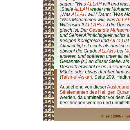
sagen: "Was
ALLAH
will und was 
„Stelle
ALLAH
weder mit Muhammad
„Was
ALLAH
will.“ Dann: "Was Mo
"Was Mohammed will, was
ALLA
Willenskraft
ALLAHs
ist die Überw
gleich ist. Der
Gesandte Muhamma
und Seiner Allmächtigkeit nichts a
riesigen Königreich und
Ali (a.)
ist
Allmächtigkeit nichts als ähnlich 
obwohl die Gnade
ALLAHs
bei
Mu
ersteren und späteren unter all s
Gesandte (s.) an dieser Stelle, al
Deshalb erwähnt er es in seiner Au
Mücke oder etwas darüber hinau
(
Tafsir-ul-Askari
, Seite 209, Hadith
Ausgehend von dieser
Auslegung [
Stilelementen des Heiligen Quran
werden, da unmittelbar vor dem G
beschrieben werden und unmittel
© seit 2006 -
m-