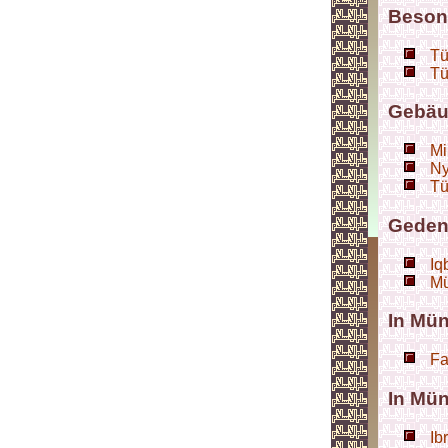
Beson
Tü
Tü
Gebäu
Mi
Ny
Tü
Geden
Iq
Mü
In Mü
Fa
In Mü
Ib