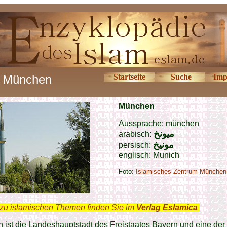
München
Startseite
Suche
Imp
München
Aussprache: münchen
ميونخ
arabisch:
مونیخ
persisch:
englisch: Munich
Foto:
Islamisches Zentrum München
zu islamischen Themen finden Sie im
Verlag Eslamica
.
ist die Landeshauptstadt des Freistaates Bayern und eine der