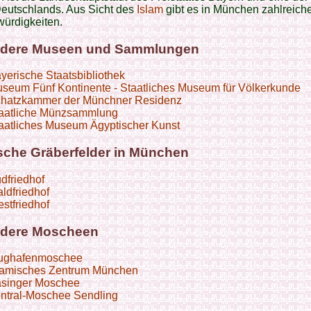
Deutschlands. Aus Sicht des
Islam
gibt es in München zahlreich
ürdigkeiten.
dere Museen und Sammlungen
yerische Staatsbibliothek
seum Fünf Kontinente - Staatliches Museum für Völkerkunde
hatzkammer der Münchner Residenz
aatliche Münzsammlung
aatliches Museum Ägyptischer Kunst
sche Gräberfelder in München
dfriedhof
ldfriedhof
stfriedhof
dere Moscheen
ughafenmoschee
lamisches Zentrum München
singer Moschee
ntral-Moschee Sendling