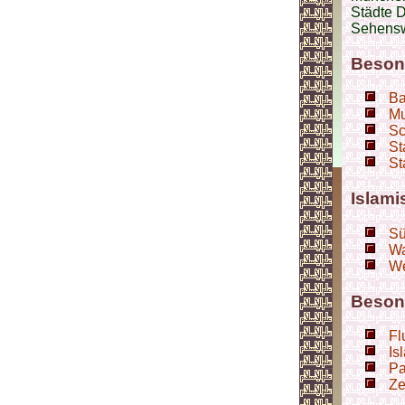
Städte 
Sehensw
Beson
Ba
Mu
Sc
St
St
Islami
Sü
Wa
We
Beson
Fl
Is
Pa
Ze