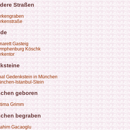
dere Straßen
rkengraben
rkenstraße
de
narett Gasteig
mphenburg Köschk
rkentor
ksteine
bal Gedenkstein in München
nchen-Istanbul-Stein
nchen geboren
tima Grimm
nchen begraben
rahim Gacaoglu