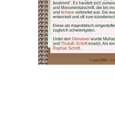
bestimmt". Es handelt sich zumeis
und Monumentalschrift, die bis ins
und
Ilchane
verbreitet war. Sie wu
entwickelt und oft zum künstlerisc
Diese als majestätisch eingestufte
zugleich schwierigsten.
Unter den
Osmanen
wurde Muhaqq
und
Thuluth Schrift
ersetzt. Als ei
Rayhan Schrift
.
© seit 2006 -
m-