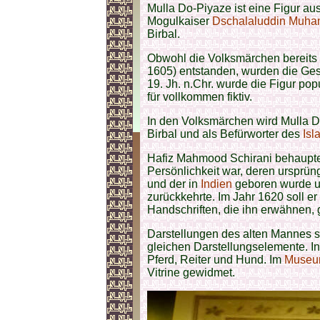
Mulla Do-Piyaze ist eine Figur a
Mogulkaiser
Dschalaluddin Muh
Birbal.
Obwohl die Volksmärchen bereit
1605) entstanden, wurden die Gesc
19. Jh. n.Chr. wurde die Figur pop
für vollkommen fiktiv.
In den Volksmärchen wird Mulla 
Birbal und als Befürworter des
Isl
Hafiz Mahmood Schirani behauptet
Persönlichkeit war, deren ursprü
und der in
Indien
geboren wurde u
zurückkehrte. Im Jahr 1620 soll e
Handschriften, die ihn erwähnen, 
Darstellungen des alten Mannes sin
gleichen Darstellungselemente. In
Pferd, Reiter und Hund. Im
Museum
Vitrine gewidmet.