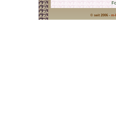
Fo
© seit 2006 -
m-