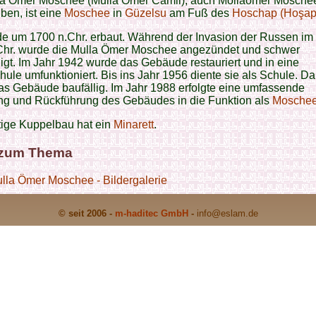
la Ömer Moschee (Mulla Ömer Camii), auch Mollaömer Mosche
ben, ist eine
Moschee
in
Güzelsu
am Fuß des
Hoschap (Hoşap
e um 1700 n.Chr. erbaut. Während der Invasion der Russen im
Chr. wurde die Mulla Ömer Moschee angezündet und schwer
gt. Im Jahr 1942 wurde das Gebäude restauriert und in eine
ule umfunktioniert. Bis ins Jahr 1956 diente sie als Schule. D
s Gebäude baufällig. Im Jahr 1988 erfolgte eine umfassende
ng und Rückführung des Gebäudes in die Funktion als
Mosche
tige Kuppelbau hat ein
Minarett
.
 zum Thema
lla Ömer Moschee - Bildergalerie
© seit 2006 -
m-haditec GmbH
-
info
@eslam.de