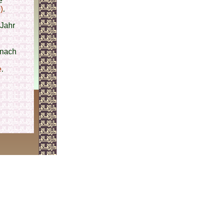
e
)
.
 Jahr
anach
e
.