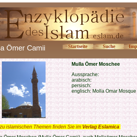
la Ömer Camii
Startseite
Suche
Imp
Mulla Ömer Moschee
Aussprache:
arabisch:
persisch:
englisch: Molla Omar Mosque
zu islamischen Themen finden Sie im
Verlag Eslamica
.