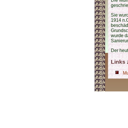
Die Mul
geschrie
Sie wurd
1914 n.
beschädi
Grundsch
wurde da
Sanieru
Der heu
Links
Mu