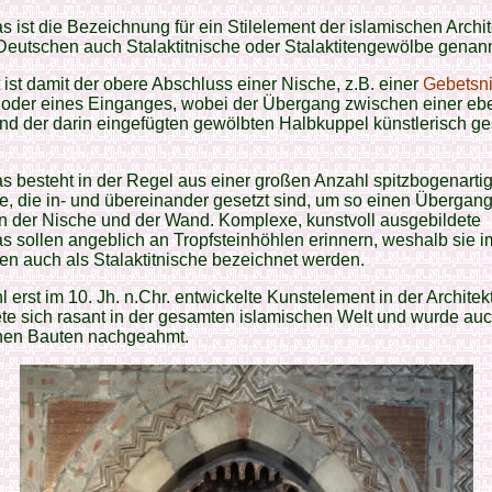
 ist die Bezeichnung für ein Stilelement der islamischen Archit
Deutschen auch Stalaktitnische oder Stalaktitengewölbe genann
ist damit der obere Abschluss einer Nische, z.B. einer
Gebetsn
oder eines Einganges, wobei der Übergang zwischen einer eb
d der darin eingefügten gewölbten Halbkuppel künstlerisch ges
 besteht in der Regel aus einer großen Anzahl spitzbogenarti
, die in- und übereinander gesetzt sind, um so einen Übergan
n der Nische und der Wand. Komplexe, kunstvoll ausgebildete
 sollen angeblich an Tropfsteinhöhlen erinnern, weshalb sie i
n auch als Stalaktitnische bezeichnet werden.
 erst im 10. Jh. n.Chr. entwickelte Kunstelement in der Architekt
ete sich rasant in der gesamten islamischen Welt und wurde auc
chen Bauten nachgeahmt.