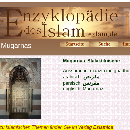
Muqarnas
Startseite
Suche
Im
Muqarnas, Stalaktitnische
Aussprache: maazin ibn ghadh
مقرنص
arabisch:
مقرنس
persisch:
englisch: Muqarnaz
zu islamischen Themen finden Sie im
Verlag Eslamica
.