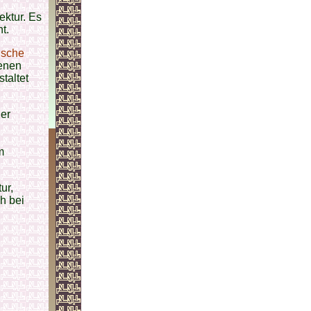
ektur. Es
t.
ische
enen
taltet
ger
g
m
ur,
h bei