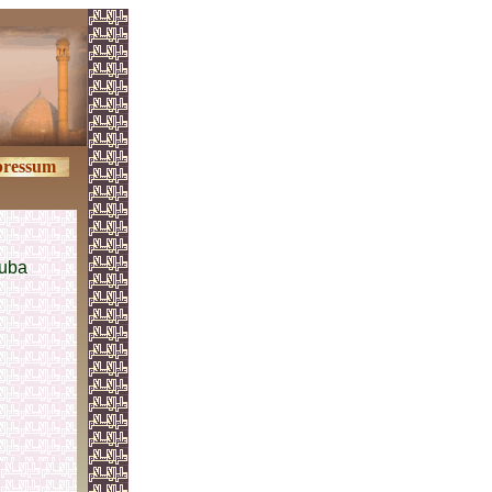
pressum
uuba