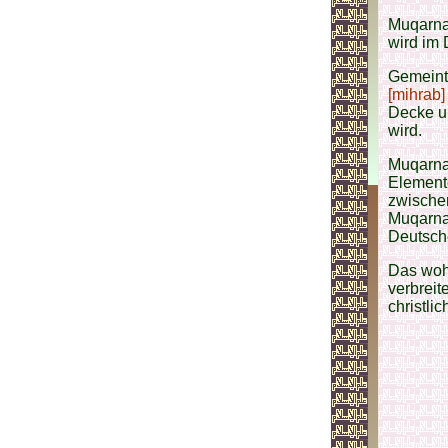
Muqarnas
wird im 
Gemeint 
[mihrab]
Decke un
wird.
Muqarnas
Elemente
zwische
Muqarnas
Deutsche
Das wohl
verbreit
christli