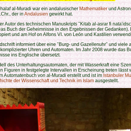
Chalaf al-Muradi war ein andalusischer
Mathematiker
und Astro
.Chr., der in
Andalusien
gewirkt hat.
er Autor des technischen Manuskripts "Kitab al-asrar fi nata'idsc
(Das Buch der Geheimnisse in den Ergebnissen der Gedanken).
piert und am Hof on Alfons VI. von León und Kastilien verwend
schrift informiert über eine "Burg- und Gazellenuhr" und viele
 komplizierter Uhren und Automaten. Im Jahr 2008 wurde das B
sse ins Englische übersetzt.
ll des Unterhaltungsautomaten, der mit Wasserkraft eine Szen
 Figuren in festgelegte Intervallen in Erscheinung treten lässt
 Automatenbuch von al-Muradi erstellt und ist im
Istanbuler 
hichte der Wissenschaft und Technik im Islam
ausgestellt.