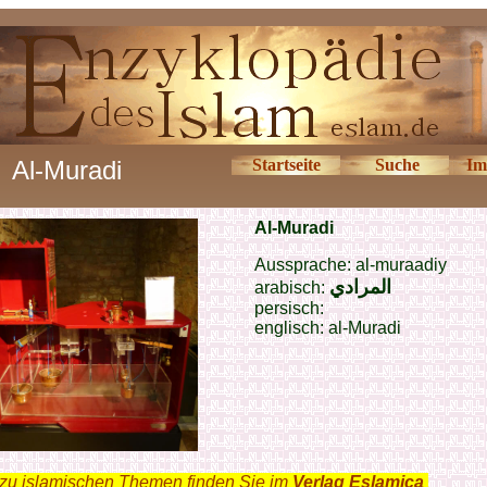
Al-Muradi
Startseite
Suche
Im
Al-Muradi
Aussprache: al-muraadiy
المرادي
arabisch:
persisch:
englisch: al-Muradi
zu islamischen Themen finden Sie im
Verlag Eslamica
.