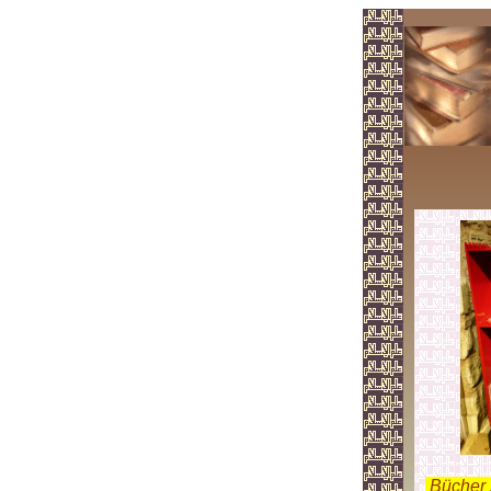
.
Bücher 