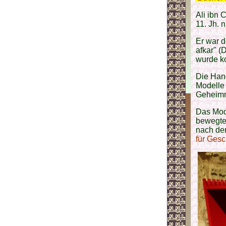
Ali ibn 
11. Jh. n
Er war d
afkar" 
wurde ko
Die Hand
Modelle
Geheimni
Das Mode
bewegten
nach dem
für Gesc