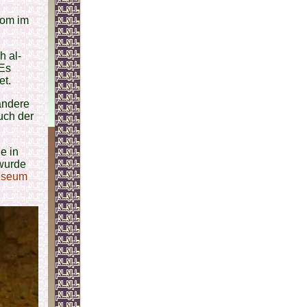
nom im
h al-
 Es
et.
 andere
uch der
e in
 wurde
Museum