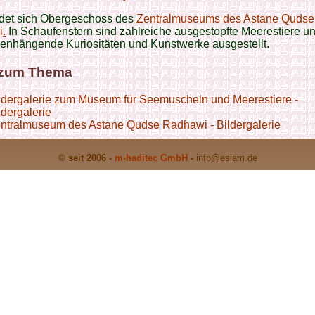
ndet sich Obergeschoss des
Zentralmuseums des Astane Qudse
i
.
In Schaufenstern sind zahlreiche ausgestopfte Meerestiere u
nhängende Kuriositäten und Kunstwerke ausgestellt.
 zum Thema
ldergalerie zum Museum für Seemuscheln und Meerestiere -
ldergalerie
ntralmuseum des Astane Qudse Radhawi - Bildergalerie
© seit 2006 -
m-haditec GmbH
-
info
@eslam.de