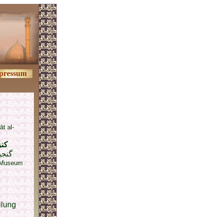
pressum
āt al-
كنز
گنجی
s Museum
ilung