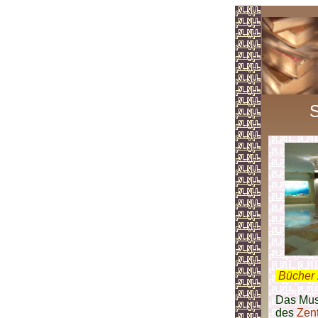
.
Bücher 
Das Mus
des
Zen