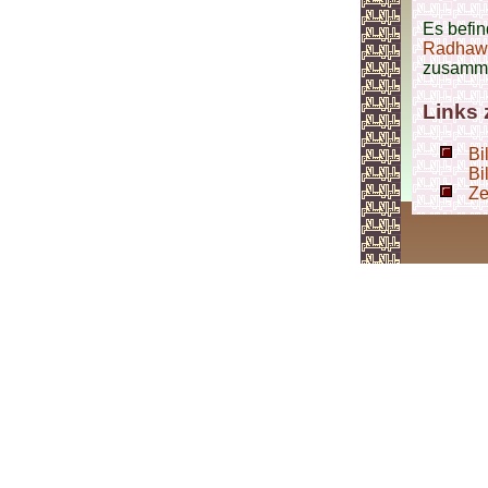
Es befi
Radhaw
zusamme
Links
Bi
Bi
Ze