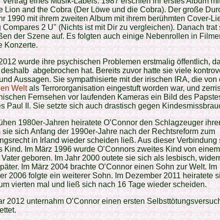
r Vertrag eines Musik-Labels. 1987 erschien ihr erstes Album m
he Lion and the Cobra (Der Löwe und die Cobra). Der große Du
hr 1990 mit ihrem zweiten Album mit ihrem berühmten Cover-Li
 Compares 2 U" (Nichts ist mit Dir zu vergleichen). Danach trat 
ßen der Szene auf. Es folgten auch einige Nebenrollen in Filme
e Konzerte.
 2012 wurde ihre psychischen Problemen erstmalig öffentlich, da
deshalb abgebrochen hat. Bereits zuvor hatte sie viele kontrov
e und Aussagen. Sie sympathisierte mit der irischen IRA, die von
hen Welt
als Terrororganisation eingestuft worden war, und zerri
nischen Fernsehen vor laufenden Kameras ein Bild des Papste
 Paul II. Sie setzte sich auch drastisch gegen Kindesmissbrau
rühen 1980er-Jahren heiratete O’Connor den Schlagzeuger ihre
 sie sich Anfang der 1990er-Jahre nach der Rechtsreform zum
gsrecht in Irland wieder scheiden ließ. Aus dieser Verbindung
es Kind. Im März 1996 wurde O’Connors zweites Kind von einem
Vater geboren. Im Jahr 2000 outete sie sich als lesbisch, widerr
päter. Im März 2004 brachte O’Connor einen Sohn zur Welt. Im
 2006 folgte ein weiterer Sohn. Im Dezember 2011 heiratete si
m vierten mal und ließ sich nach 16 Tage wieder scheiden.
ar 2012 unternahm O’Connor einen ersten Selbsttötungsversuc
ttet.