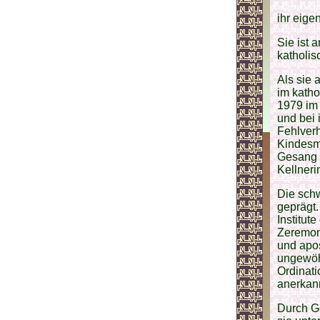
ihr eige
Sie ist 
katholis
Als sie 
im katho
1979 im 
und bei 
Fehlverh
Kindesmi
Gesang u
Kellneri
Die schw
geprägt
Institut
Zeremoni
und apos
ungewöh
Ordinati
anerkann
Durch Ge