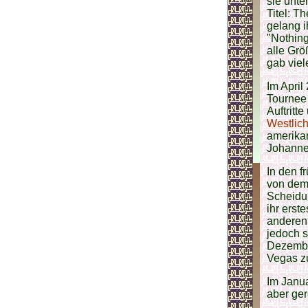
sie unte
Titel: T
gelang i
"Nothing
alle Grö
gab viel
Im April
Tournee 
Auftritt
Westlic
amerika
Johannes
In den f
von dem
Scheidun
ihr erst
anderen 
jedoch s
Dezember
Vegas zu
Im Janu
aber gere