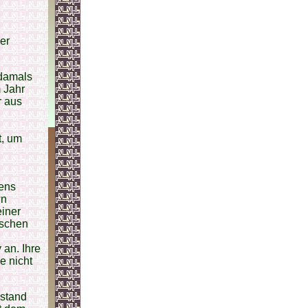
ner
 damals
m Jahr
r aus
t, um
bens
wn
einer
ischen
an. Ihre
e nicht
 stand