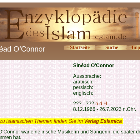
éad O’Connor
Startseite
Suche
Imp
Sinéad O’Connor
Aussprache:
arabisch:
persisch:
englisch:
??? - ???
n.d.H.
8.12.1966 - 26.7.2023 n.Chr.
zu islamischen Themen finden Sie im
Verlag Eslamica
.
’Connor war eine irische Musikerin und Sängerin, die später 
men hat.