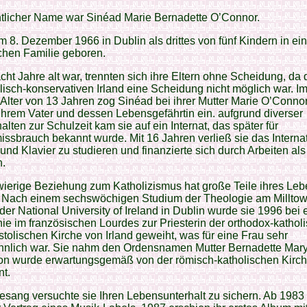
ntlicher Name war Sinéad Marie Bernadette O’Connor.
am 8. Dezember 1966 in Dublin als drittes von fünf Kindern in ei
chen Familie geboren.
acht Jahre alt war, trennten sich ihre Eltern ohne Scheidung, da
lisch-konservativen Irland eine Scheidung nicht möglich war. I
Alter von 13 Jahren zog Sinéad bei ihrer Mutter Marie O’Conno
ihrem Vater und dessen Lebensgefährtin ein. aufgrund diverser
alten zur Schulzeit kam sie auf ein Internat, das später für
ssbrauch bekannt wurde. Mit 16 Jahren verließ sie das Interna
nd Klavier zu studieren und finanzierte sich durch Arbeiten als
n.
ierige Beziehung zum Katholizismus hat große Teile ihres Le
. Nach einem sechswöchigen Studium der Theologie am Millto
e der National University of Ireland in Dublin wurde sie 1996 bei 
e im französischen Lourdes zur Priesterin der orthodox-kathol
tolischen Kirche von Irland geweiht, was für eine Frau sehr
nlich war. Sie nahm den Ordensnamen Mutter Bernadette Mary 
on wurde erwartungsgemäß von der römisch-katholischen Kirch
t.
sang versuchte sie Ihren Lebensunterhalt zu sichern. Ab 1983