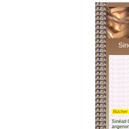
Sin
.
Bücher 
Sinéad O
angenom