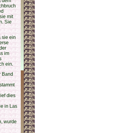
it dem
rchbruch
ed
sie mit
n. Sie
 sie ein
erse
 der
ss im
s
ch ein.
r Band
 stammt
ief dies
e in Las
h, wurde