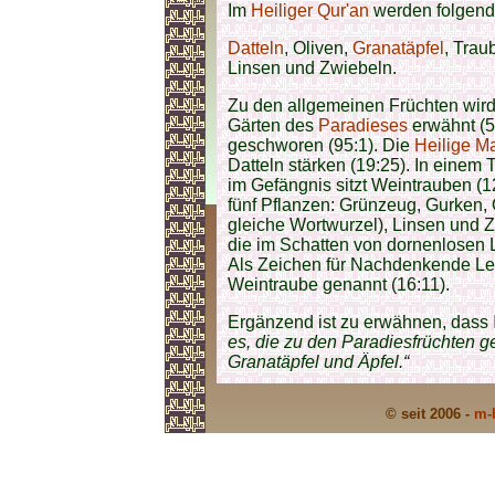
Im
Heiliger Qur'an
werden folgend
Datteln
, Oliven,
Granatäpfel
, Trau
Linsen und Zwiebeln.
Zu den allgemeinen Früchten wird
Gärten des
Paradieses
erwähnt (55
geschworen (95:1). Die
Heilige Ma
Datteln stärken (19:25). In einem
im Gefängnis sitzt Weintrauben (1
fünf Pflanzen: Grünzeug, Gurken, 
gleiche Wortwurzel), Linsen und 
die im Schatten von dornenlosen 
Als Zeichen für Nachdenkende Leut
Weintraube genannt (16:11).
Ergänzend ist zu erwähnen, dass
es, die zu den Paradiesfrüchten g
Granatäpfel und Äpfel.“
© seit 2006 -
m-