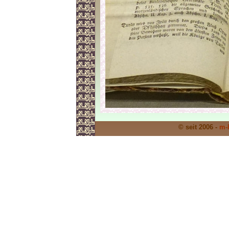
© seit 2006 -
m-