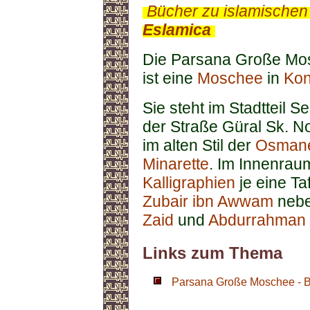
.
Bücher zu islamischen
Eslamica
.
Die Parsana Große Mo
ist eine
Moschee
in
Ko
Sie steht im Stadtteil S
der Straße Güral Sk. N
im alten Stil der
Osman
Minarette
. Im Innenrau
Kalligraphien
je eine Ta
Zubair ibn Awwam
nebe
Zaid
und
Abdurrahman 
Links zum Thema
Parsana Große Moschee - Bi