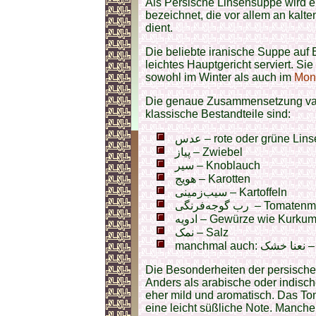
Als Persische Linsensuppe wird e
bezeichnet, die vor allem an kalt
dient.
Die beliebte iranische Suppe auf 
leichtes Hauptgericht serviert. Sie 
sowohl im Winter als auch im
Mon
Die genaue Zusammensetzung varii
klassische Bestandteile sind:
عدس – rote oder grüne Lin
پیاز – Zwiebel
سیر – Knoblauch
هویج – Karotten
سیب‌زمینی – Kartoffeln
رب گوجه‌فرنگی – Tomat
ادویه – Gewürze wie Kur
نمک – Salz
manc
Die Besonderheiten der persische
Anders als arabische oder indisch
eher mild und aromatisch. Das To
eine leicht süßliche Note. Manch