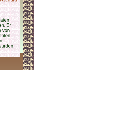
daten
en. Er
e von
ebten
en
wurden