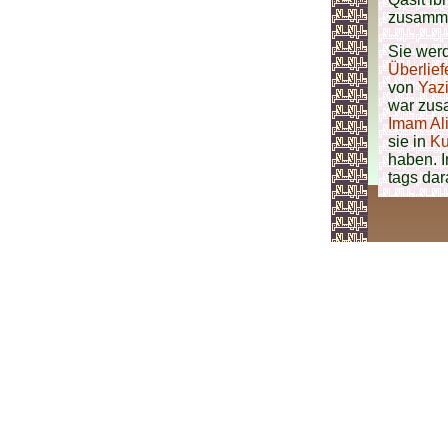
zusamme
Sie werd
Überlie
von
Yaz
war zus
Imam Ali
sie in
Ku
haben. I
tags da