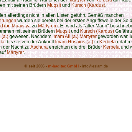
n mit seinen Brüdern
Muqsit
und
Kursch (Kardus)
.
en allerdings nicht in allen Listen geführt. Gemäß manchen
ferungen
wurden sie bereits bei der ersten Angriffswelle der Sol
id ibn Muawiya
zu
Märtyrern
. Er wird als "alter Mann" beschrieb
ammen mit seinen Brüdern
Muqsit
und
Kursch (Kardus)
Gefährt
 (a.)
gewesen. Nachdem
Imam Ali (a.)
Märtyrer
geworden war, l
fa
, bis sie von der Ankunft
Imam Husains (a.)
in
Kerbela
erfahr
n der Nacht zu
Aschura
erreichten die drei Brüder
Kerbela
und 
rauf
Märtyrer
.
© seit 2006 -
m-haditec GmbH
-
info
@eslam.de