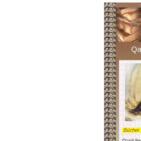
Qas
.
Bücher 
Qasit ib