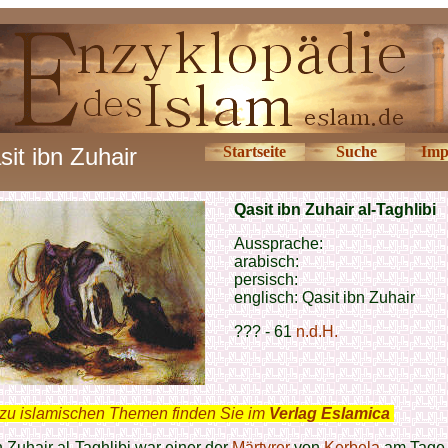
it ibn Zuhair
Startseite
Suche
Imp
Qasit ibn Zuhair al-Taghlibi
Aussprache:
arabisch:
persisch:
englisch: Qasit ibn Zuhair
??? - 61
n.d.H.
zu islamischen Themen finden Sie im
Verlag Eslamica
.
n Zuhair al-Taghlibi war einer der
Märtyrer
von
Kerbela
am Tage