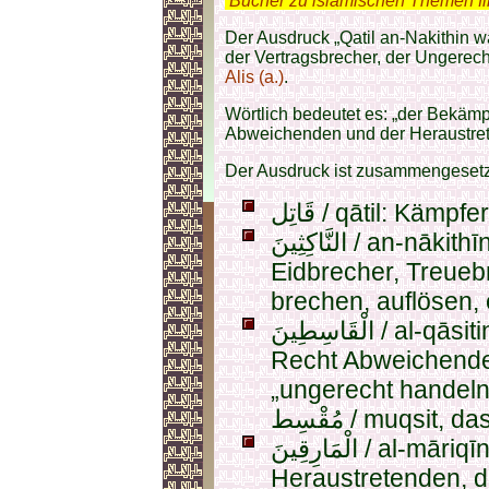
.
Bücher zu islamischen Themen f
Der Ausdruck „Qatil an-Nakithin w
der Vertragsbrecher, der Ungerech
Alis (a.)
.
Wörtlich bedeutet es: „der Bekämp
Abweichenden und der Heraustre
Der Ausdruck ist zusammengesetz
قَاتِل / qātil: K
النَّاكِثِينَ / an-nākithīn: die Vertragsbrecher,
Eidbrecher, Treuebrecher von 
brechen, auflösen,
الْقَاسِطِينَ / al-qāsitin: die Ungerechten, die vom
Recht Abweichenden. قَاسِط / qasit be
„ungerecht handeln
مُقْسِط / muqsi
الْمَارِقِينَ / al-māriqīn: die Abtrünnigen, die
Heraustretenden, d