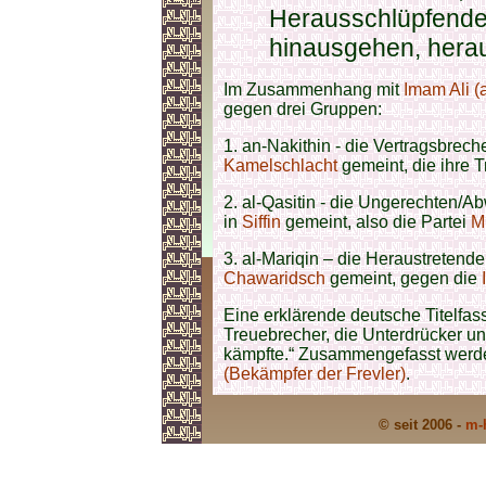
Herausschlüpfenden von مَرَقَ
hinausgehen, hera
Im Zusammenhang mit
Imam Ali (a
gegen drei Gruppen:
1. an-Nakithin - die Vertragsbrec
Kamelschlacht
gemeint, die ihre T
2. al-Qasitin - die Ungerechten/
in
Siffin
gemeint, also die Partei
M
3. al-Mariqin – die Heraustretend
Chawaridsch
gemeint, gegen die
Eine erklärende deutsche Titelfas
Treuebrecher, die Unterdrücker u
kämpfte.“ Zusammengefasst werde
(Bekämpfer der Frevler)
.
© seit 2006 -
m-