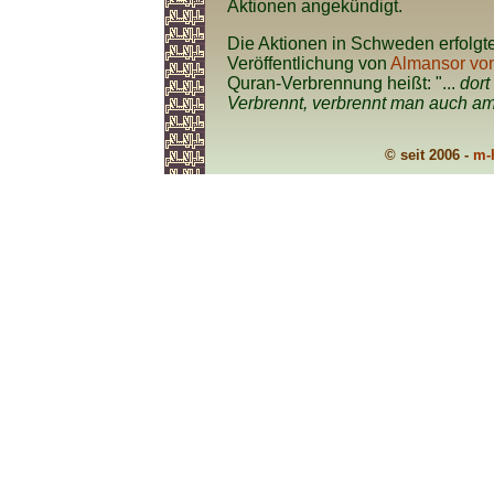
Aktionen angekündigt.
Die Aktionen in Schweden erfolgt
Veröffentlichung von
Almansor von
Quran-Verbrennung heißt: "...
dor
Verbrennt, verbrennt man auch a
© seit 2006 -
m-