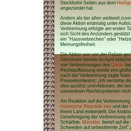
Stockholm Seiten aus dem
Heilig
angezündet hat.
Anders als bei allen weltweit zuvo
diese Aktion erstmalig unter Auf
Verbrennung erfolgte am ersten 
sich Sicht des Anzünders gestützt
ein "Hassverbrechen" oder "Hetze 
Meinungsfreiheit.
Die Aktion war von der Polizei g
Stockholm bereits im April entsch
von Verbrennungen des
Quran
bei
Rechtauffassung wurde von große
nach der Verbrennung sagte Nato-
Pressekonferenz:
„Ich verstehe di
dies auslöst, und Aktionen, die be
souveränen Rechtssystemen nicht 
Als Reaktion auf die Verbrennung
Islamische Republik Iran
und der
ihrem Land einbestellt. Die Arabisc
Genehmigung der Verbrennung du
Schärfste.
Marokko
berief auf die
Schweden auf unbestimmte Zeit" z