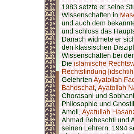
1983 setzte er seine St
Wissenschaften in
Mas
und auch dem bekannten
und schloss das Haupts
Danach widmete er sich
den klassischen Diszip
Wissenschaften bei de
Die
islamische Rechtsw
Rechtsfindung [idschti
Gelehrten
Ayatollah Fa
Bahdschat
,
Ayatollah N
Chorasani und Sobhani
Philosophie und Gnosti
Amoli,
Ayatullah Hasan
Ahmad Beheschti und As
seinen Lehrern. 1994 s