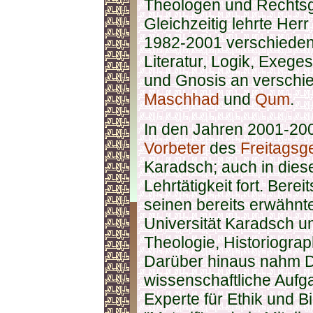
Theologen und Rechtsge
Gleichzeitig lehrte Her
1982-2001 verschieden
Literatur, Logik, Exeges
und Gnosis an verschi
Maschhad
und
Qum
.
In den Jahren 2001-20
Vorbeter
des
Freitagsg
Karadsch; auch in diese
Lehrtätigkeit fort. Bere
seinen bereits erwähnt
Universität Karadsch u
Theologie, Historiograp
Darüber hinaus nahm D
wissenschaftliche Aufg
Experte für Ethik und 