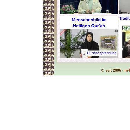
© seit 2006 -
m-