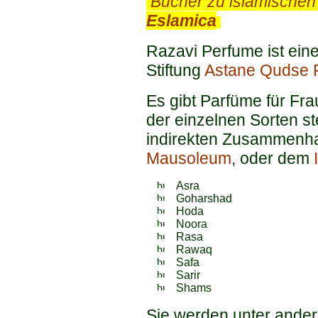
.
Bücher zu islamischen
Eslamica
.
Razavi Perfume ist eine
Stiftung
Astane Qudse 
Es gibt Parfüme für Fr
der einzelnen Sorten st
indirekten Zusammenh
Mausoleum
, oder dem
Asra
Goharshad
Hoda
Noora
Rasa
Rawaq
Safa
Sarir
Shams
Sie werden unter ande