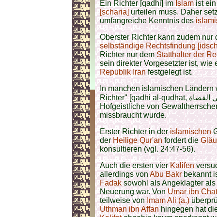
Ein Richter [qadhi] im
Islam
ist ei
[scharia]
urteilen muss. Daher set
umfangreiche Kenntnis des
islami
Oberster Richter kann zudem nur 
selbständige Rechtsfindung [idsc
Richter nur dem
Statthalter der R
sein direkter Vorgesetzter ist, wie
Republik Iran
festgelegt ist.
In manchen islamischen Ländern w
Richter" [qadhi al-qudhat, قاضي القضاة ] genannt. Sie waren aber oft nur
Hofgeistliche von Gewaltherrsche
missbraucht wurde.
Erster Richter in der
islamischen
G
der
Heilige Qur'an
fordert die
Gläu
konsultieren (vgl. 24:47-56).
Auch die ersten vier
Kalifen
versuc
allerdings von
Abu Bakr
bekannt is
Fadak
sowohl als Angeklagter als 
Neuerung war. Von
Umar ibn Chat
teilweise von
Imam Ali (a.)
überprüf
Uthman ibn Affan
hingegen hat di