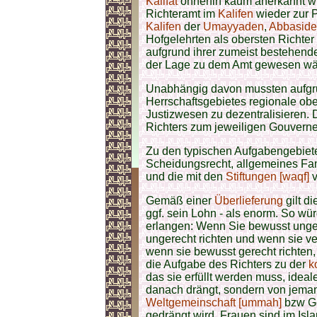
Kalifat
ohnehin kaum anerkannt wu
Richteramt im
Kalifen
wieder zur 
Kalifen
der
Umayyaden
,
Abbasid
Hofgelehrten als obersten Richter 
aufgrund ihrer zumeist bestehen
der Lage zu dem Amt gewesen wä
Unabhängig davon mussten aufg
Herrschaftsgebietes regionale obe
Justizwesen zu dezentralisieren. 
Richters zum jeweiligen Gouverneu
Zu den typischen Aufgabengebiete
Scheidungsrecht, allgemeines Fami
und die mit den
Stiftungen [waqf]
v
Gemäß einer
Überlieferung
gilt d
ggf. sein Lohn - als enorm. So wür
erlangen: Wenn Sie bewusst unger
ungerecht richten und wenn sie ver
wenn sie bewusst gerecht richten,
die Aufgabe des Richters zu der
k
das sie erfüllt werden muss, idea
danach drängt, sondern von jema
Weltgemeinschaft [ummah]
bzw Ge
gedrängt wird. Frauen sind im Is