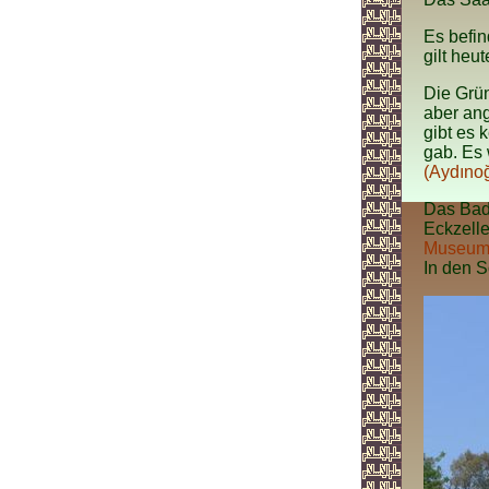
Es befin
gilt heu
Die Grün
aber ang
gibt es
gab. Es
(Aydınoğ
Das Bad 
Eckzell
Museu
In den 