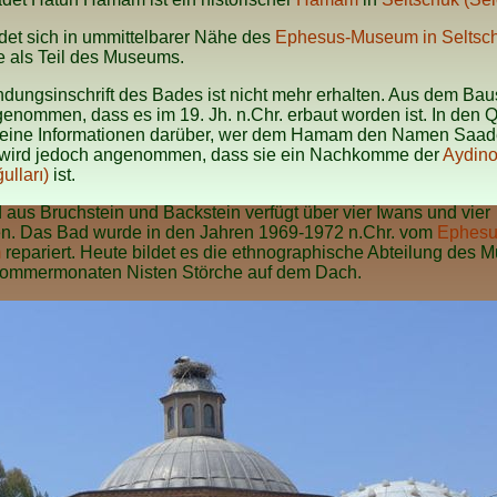
det sich in ummittelbarer Nähe des
Ephesus-Museum in Seltsc
te als Teil des Museums.
dungsinschrift des Bades ist nicht mehr erhalten. Aus dem Baus
enommen, dass es im 19. Jh. n.Chr. erbaut worden ist. In den 
 keine Informationen darüber, wer dem Hamam den Namen Saad
 wird jedoch angenommen, dass sie ein Nachkomme der
Aydino
ulları)
ist.
aus Bruchstein und Backstein verfügt über vier Iwans und vier
en. Das Bad wurde in den Jahren 1969-1972 n.Chr. vom
Ephesu
m
repariert. Heute bildet es die ethnographische Abteilung des 
Sommermonaten Nisten Störche auf dem Dach.