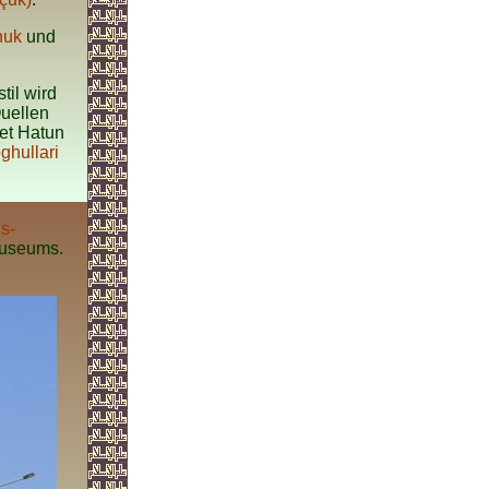
huk
und
til wird
Quellen
et Hatun
ghullari
s-
Museums.