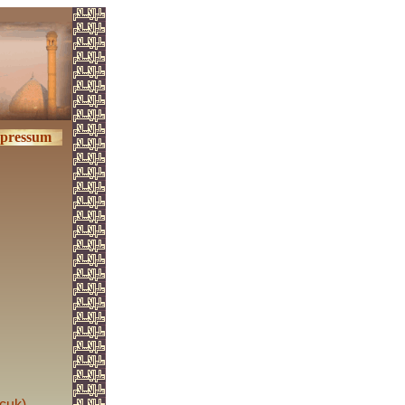
pressum
çuk)
.