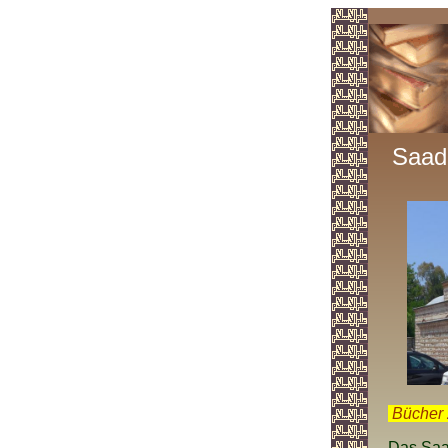
Saad
.
Bücher 
Das Saa