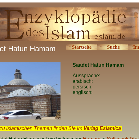
et Hatun Hamam
Startseite
Suche
Im
Saadet Hatun Hamam
Aussprache:
arabisch:
persisch:
englisch:
zu islamischen Themen finden Sie im
Verlag Eslamica
.
det Hatun Hamam ist ein historischer
Hamam
in
Seltschuk (Sel