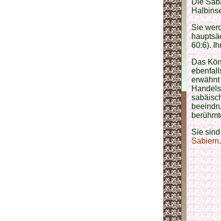
Die Sab
Halbinse
Sie werd
hauptsäc
60:6). I
Das Kön
ebenfall
erwähnt 
Handels
sabäisch
beeindr
berühmt
Sie sind
Sabiern
.