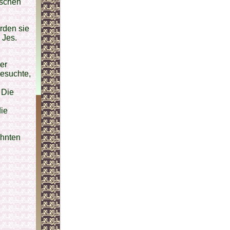
ischen
rden sie
 Jes.
er
esuchte,
 Die
ie
hnten