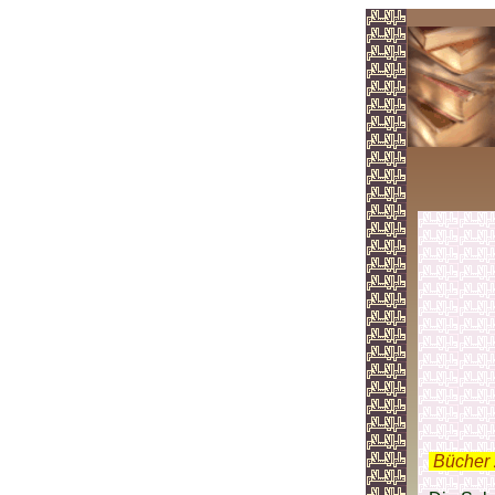
.
Bücher 