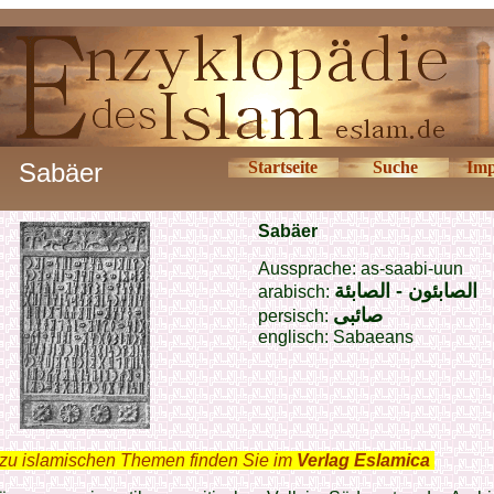
Sabäer
Startseite
Suche
Imp
Sabäer
Aussprache: as-saabi-uun
الصابئون - الصابئة
arabisch:
صائبى
persisch:
englisch: Sabaeans
zu islamischen Themen finden Sie im
Verlag Eslamica
.