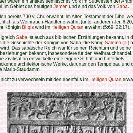
äer waren ein antikes semitisches Volk im Südwesten der Arab
l im Gebiet des heutigen
Jemen
und sind das Volk von
Saba
.
en bereits 730 v. Chr. erwähnt. Im Alten Testament der Bibel we
hlich als Weihrauch-Händler erwähnt (unter anderem Jer. 6:20,
hre Königin
Bilqis
wird im
Heiligen Quran
erwähnt (5:69, 22:17).
igreich
Saba
ist auch aus biblischen Erzählungen bekannt, in d
s die Geschichte der Königin von Saba, die König
Salomo (a.)
b
wird. Das sabäische Reich war für seinen Reichtum und seine
beziehungen bekannt, insbesondere für den Weihrauchhandel.
e Zivilisation entwickelte eine eigene Schrift und hinterließ
uckende architektonische Werke, darunter den Tempelbau und d
e Marib-Staudamm.
 nicht zu verwechseln mit den ebenfalls im
Heiligen Quran
erwä