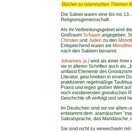
.
Bücher zu islamischen Themen f
Die Sabier waren eine bis ins 13.
Religionsgemeinschaft.
Als ihr Verbreitungsgebiet wird 
Großraum
Schaam
angegeben. S
Christen
und
Juden
zu den
Monot
Entsprechend waren sie
Monothei
nach den Sabiern benannt.
Johannes (a.)
wird als einer ihrer
sie in älteren Schriften auch als 
umfasst Elemente des Gnostizismus
Literatur, geschrieben in einem 
praktizieren regelmäßige Taufritua
Praxis und legen großen Wert auf
noch existierenden gnostischen R
Geschichte oft verfolgt und sind he
Im Deutschen sind sie vor allem u
entstammt dem aramäischen "mand
Sakralsprache, das Mandäische, i
Sie sind nicht zu verwechseln mit