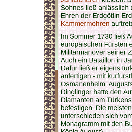
Sohnes ließ anlässlich
Ehren der Erdgöttin Er
Kammermohren
auftret
Im Sommer 1730 ließ Au
europäischen Fürsten e
Militärmanöver seiner Z
Auch ein Bataillon in J
Dafür ließ er eigens t
anfertigen - mit kurfü
Osmanenhelm. Augusts 
Dinglinger hatte den Au
Diamanten am Türkensä
befestigen. Die meiste
unterschieden sich vom 
Monagramm mit den Bu
König August).