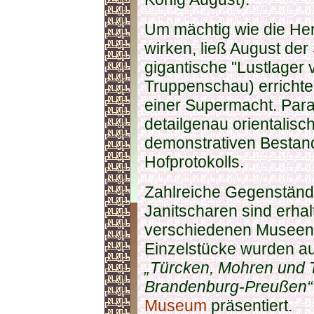
Um mächtig wie die He
wirken, ließ August der
gigantische "Lustlager 
Truppenschau) errichten
einer Supermacht. Par
detailgenau orientalisc
demonstrativen Bestand
Hofprotokolls.
Zahlreiche Gegenständ
Janitscharen sind erha
verschiedenen Museen a
Einzelstücke wurden au
„Türcken, Mohren und T
Brandenburg-Preußen
Museum
präsentiert.