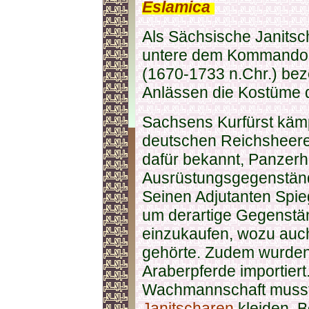
Eslamica
.
Als Sächsische Janitsc
untere dem Kommando 
(1670-1733 n.Chr.) beze
Anlässen die Kostüme 
Sachsens Kurfürst käm
deutschen Reichsheer
dafür bekannt, Panzer
Ausrüstungsgegenstän
Seinen Adjutanten Spie
um derartige Gegenstä
einzukaufen, wozu auc
gehörte. Zudem wurden
Araberpferde importiert
Wachmannschaft musste
Janitscharen
kleiden. B