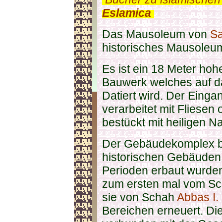
Eslamica
.
Das Mausoleum von
Sa
historisches Mausoleu
Es ist ein 18 Meter hoh
Bauwerk welches auf da
Datiert wird. Der Einga
verarbeitet mit Fliesen
bestückt mit heiligen 
Der Gebäudekomplex be
historischen Gebäuden
Perioden erbaut wurden
zum ersten mal vom S
sie von Schah
Abbas I.
Bereichen erneuert. Die