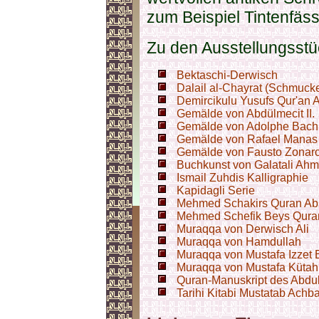
zum Beispiel Tintenfässe
Zu den Ausstellungsst
Bektaschi-Derwisch
Dalail al-Chayrat (Schmuck
Demircikulu Yusufs Qur'an A
Gemälde von Abdülmecit II.
Gemälde von Adolphe Bac
Gemälde von Rafael Manas
Gemälde von Fausto Zonar
Buchkunst von Galatali Ahm
Ismail Zuhdis Kalligraphie
Kapidagli Serie
Mehmed Schakirs Quran Abs
Mehmed Schefik Beys Quran
Muraqqa von Derwisch Ali
Muraqqa von Hamdullah
Muraqqa von Mustafa Izzet 
Muraqqa von Mustafa Kütah
Quran-Manuskript des Abdu
Tarihi Kitabi Mustatab Achb