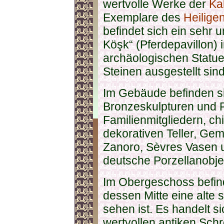
wertvolle Werke der
Ka
Exemplare des
Heilige
befindet sich ein sehr 
Köşk“ (Pferdepavillon)
archäologischen Statue
Steinen ausgestellt sind
Im Gebäude befinden s
Bronzeskulpturen und 
Familienmitgliedern, ch
dekorativen Teller, Ge
Zanoro, Sèvres Vasen 
deutsche Porzellanobje
Im Obergeschoss befinde
dessen Mitte eine alte 
sehen ist. Es handelt s
wertvollen antiken Schre