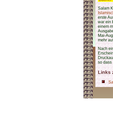
Salam Ki
Islamis
erste A
war ein 
einem me
Ausgabe
Mai-Aug
mehr auf
Nach ein
Erschein
Druckaus
so dass 
Links
Sa