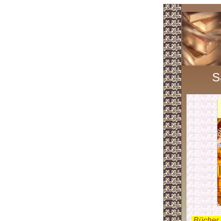
S
.
Bücher 