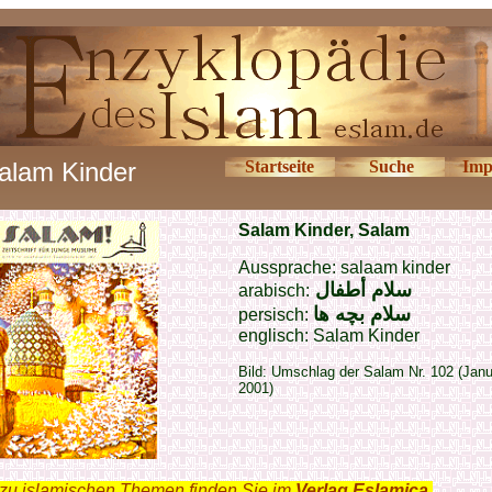
alam Kinder
Startseite
Suche
Imp
Salam Kinder, Salam
Aussprache: salaam kinder
سلام أطفال
arabisch:
سلام بچه ها
persisch:
englisch: Salam Kinder
Bild: Umschlag der Salam Nr. 102 (Janu
2001)
zu islamischen Themen finden Sie im
Verlag Eslamica
.