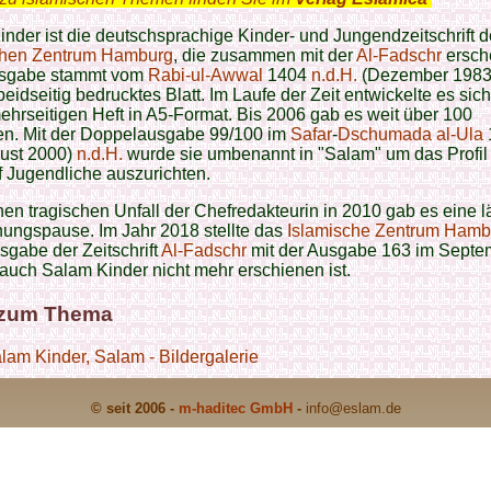
nder ist die deutschsprachige Kinder- und Jungendzeitschrift 
chen Zentrum Hamburg
, die zusammen mit der
Al-Fadschr
ersche
usgabe stammt vom
Rabi-ul-Awwal
1404
n.d.H.
(Dezember 1983
beidseitig bedrucktes Blatt. Im Laufe der Zeit entwickelte es sic
hrseitigen Heft in A5-Format. Bis 2006 gab es weit über 100
n. Mit der Doppelausgabe 99/100 im
Safar
-
Dschumada
al-Ula
ust 2000)
n.d.H.
wurde sie umbenannt in "Salam" um das Profil
 Jugendliche auszurichten.
en tragischen Unfall der Chefredakteurin in 2010 gab es eine 
ungspause. Im Jahr 2018 stellte das
Islamische Zentrum Hamb
gabe der Zeitschrift
Al-Fadschr
mit der Ausgabe 163 im Septem
auch Salam Kinder nicht mehr erschienen ist.
 zum Thema
lam Kinder, Salam - Bildergalerie
© seit 2006 -
m-haditec GmbH
-
info
@eslam.de