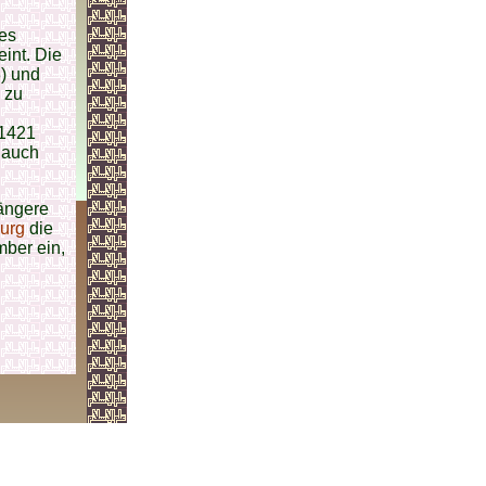
des
int. Die
) und
h zu
1421
 auch
längere
urg
die
ber ein,