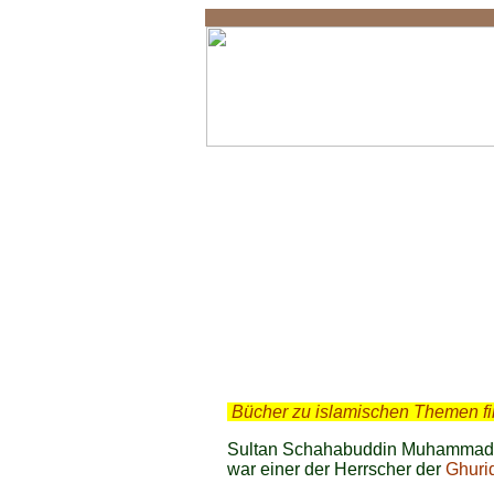
Schahabuddin
.
Bücher zu islamischen Themen f
Sultan Schahabuddin Muhammad G
war einer der Herrscher der
Ghuri